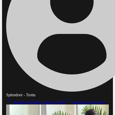
Splendore - Trotta
Romero all’Inter a rischio beffa
Suzuki verso la Juve