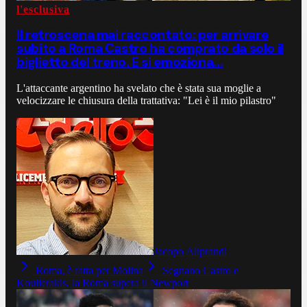
l'esclusiva
Il retroscena mai raccontato: per arrivare
subito a Roma Castro ha comprato da solo il
biglietto del treno. E si emoziona...
L'attaccante argentino ha svelato che è stata sua moglie a
velocizzare le chiusura della trattativa: "Lei è il mio pilastro"
Jacopo Aliprandi
Roma, è fatta per Molina
Segnano Castro e
Koulierakis, la Roma supera il Newport