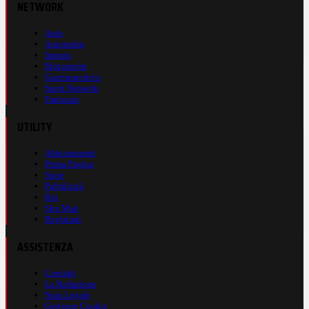
NETWORK
Auto
Autosprint
Inmoto
Motosprint
Guerinsportivo
Sport Network
Fantacup
UTILITY
Abbonamenti
Prima Pagina
Store
Pubblicità
Rss
Site Map
Registrati
ASSISTENZA
Contatti
La Redazione
Nota Legale
Gestione Cookie