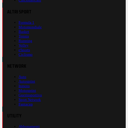
Calciomercato
ALTRI SPORT
Formula 1
Motomondiale
Basket
Tennis
Running
Volley
eSports
Ciclismo
NETWORK
Auto
Autosprint
Inmoto
Motosprint
Guerinsportivo
Sport Network
Fantacup
UTILITY
Abbonamenti