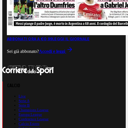
ABBONATI ORA A €0,99
LEGGI IL GIORNALE
Sei già abbonato?
Accedi e leggi
CALCIO
Live
Serie A
Serie B
Champions League
Europa League
Conference League
Calcio Estero