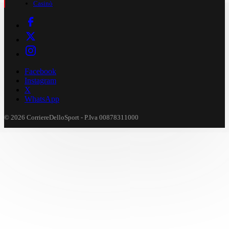
Casinò
Facebook
Instagram
X
WhatsApp
© 2026 CorriereDelloSport - P.Iva 00878311000