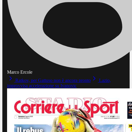
Marco Ercole
Ratkov, per Gattuso non è ancora pronto
Lazio,
improvvisa accelerazione su Ivanovic