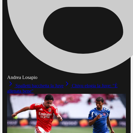
Andrea Losapio
Spalletti bacchetta la Juve
Chivu elogia la Juve: "È
allenata bene"