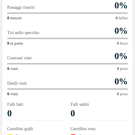
0
%
Passaggi riusciti
0
riusciti
0
falliti
0
%
Tiri nello specchio
0
in porta
0
fuori
0
%
Contrasti vinti
0
vinti
0
persi
0
%
Duelli vinti
0
vinti
0
persi
Falli fatti
Falli subiti
0
0
Cartellini gialli
Cartellini rossi