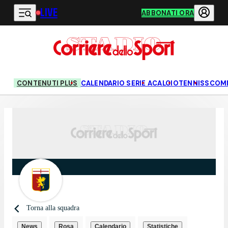
LIVE
Vai al contenuto principale
ABBONATI ORA
CONTENUTI PLUS
CALENDARIO SERIE A
CALCIO
TENNIS
SCOM
Torna alla squadra
News
Rosa
Calendario
Statistiche