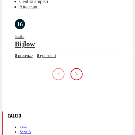
Centrocampisti
Attaccanti
16
Justin
Bijlow
0
presenze
0
gol subiti
CALCIO
Live
Serie A