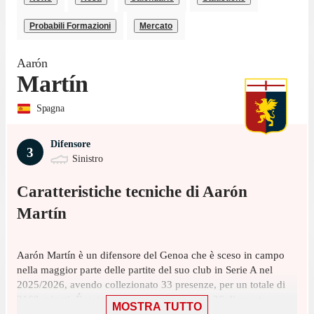
Probabili Formazioni
Mercato
Aarón
Martín
Spagna
Difensore
3
Sinistro
Caratteristiche tecniche di
Aarón
Martín
Aarón Martín è un difensore del Genoa che è sceso in campo
nella maggior parte delle partite del suo club in Serie A nel
2025/2026, avendo collezionato 33 presenze, per un totale di
2160 minuti. É stato scelto nell'11 iniziale in 26 di queste
MOSTRA TUTTO
presenze, su 38 giornate, ed è entrato a gara in corso 7 volte.