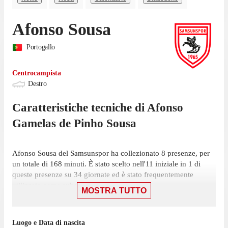
Afonso Sousa
Portogallo
Centrocampista
Destro
Caratteristiche tecniche di
Afonso
Gamelas
de Pinho Sousa
Afonso Sousa del Samsunspor ha collezionato 8 presenze, per
un totale di 168 minuti. È stato scelto nell'11 iniziale in 1 di
queste presenze su 34 giornate ed è stato frequentemente
utilizzato come subentrato, in 7 occasioni.
MOSTRA TUTTO
Sousa ha giocato la sua ultima partita il 16 maggio, con
Samsunspor: una vittoria per 3-0 contro il Goztepe AS Izmir, in
Luogo e Data di nascita
cui ha giocato solo un minuto. In totale il centrocampista ha