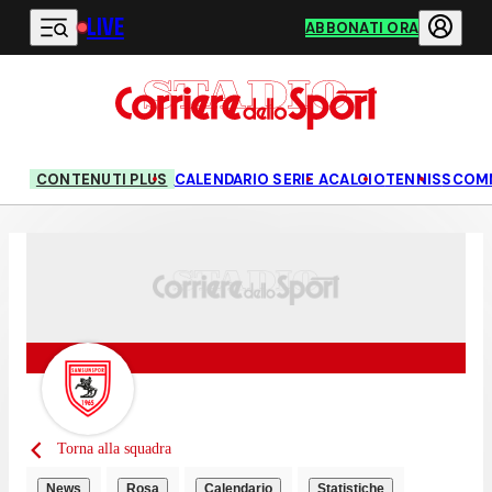
LIVE
Vai al contenuto principale
ABBONATI ORA
CONTENUTI PLUS
CALENDARIO SERIE A
CALCIO
TENNIS
SCOM
Torna alla squadra
News
Rosa
Calendario
Statistiche