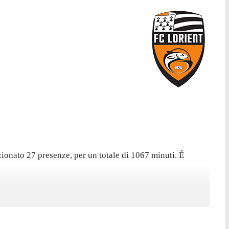
ionato 27 presenze, per un totale di 1067 minuti. É
 Le Havre, nella sconfitta per 2-0. In totale l'attaccante
uesto campionato contro il Rennes il 24 agosto, avendo