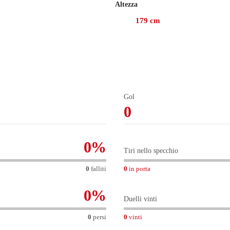
Altezza
179
cm
ionato 26 presenze, gare in cui ha realizzato 3 gol e fornito 8 as
ntre prima giocava con Zürich, con cui ha collezionato 182 pres
e 69 giorni contro il Le Havre. Finora in Ligue 1, ha giocato 46 
Gol
0
0
%
Tiri nello specchio
0
falliti
0
in porta
0
%
Duelli vinti
0
persi
0
vinti