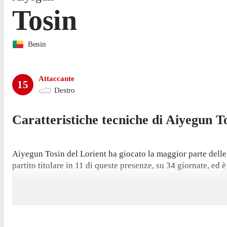
Tosin
Benin
Attaccante
15
Destro
Caratteristiche tecniche di
Aiyegun
T
Aiyegun Tosin del Lorient ha giocato la maggior parte delle
partito titolare in 11 di queste presenze, su 34 giornate, ed è
La sua ultima apparizione in Ligue 1 è stata il 17 maggio, gar
ha segnato 5 gol nel 2025/2026 - terzo tra i giocatori del su
É stato contro il PSG il 2 maggio che Tosin ha segnato il su