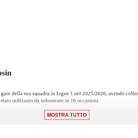
osin
 gare della sua squadra in Ligue 1 nel 2025/2026, avendo collez
 stato utilizzato da subentrato in 16 occasioni.
a in cui ha giocato 23 minuti con la maglia del Lorient contro il
MOSTRA TUTTO
o club.
o ultimo gol, nel pareggio 2-2. Ha aperto le sue marcature in q