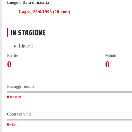
realizzato una rete nella vittoria per 4-0.
Luogo e Data di nascita
Lagos
,
26/6/1998
(
28
anni)
Nell'ultima stagione con il Lorient in Ligue 2 Tosin ha collez
Tosin è passato a giocare con il Lorient nel luglio 2023, me
IN STAGIONE
Il 3 settembre 2023 Tosin ha debuttato in Ligue 1, a 25 anni 
Ligue 1
Partite
Minuti
0
0
Passaggi riusciti
0
riusciti
Contrasti vinti
0
vinti