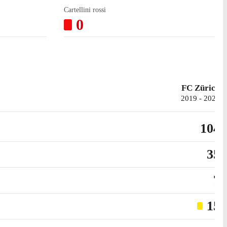
Cartellini rossi
0
FC Zürich
2019 - 2023
104
35
7
15