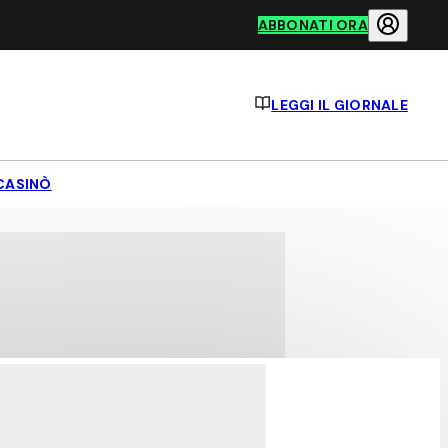
ABBONATI ORA
LEGGI IL GIORNALE
CASINÒ