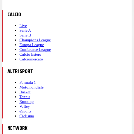
CALCIO
Live
Serie A
Serie B
Champions League
Europa League
Conference League
Calcio Estero
Calciomercato
ALTRI SPORT
Formula 1
Motomondiale
Basket
Tennis
Running
Volley
eSports
Ciclismo
NETWORK