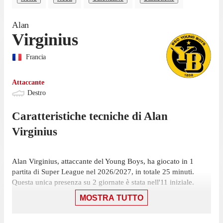
Alan
Virginius
Francia
Attaccante
Destro
Caratteristiche tecniche di
Alan
Virginius
Alan Virginius, attaccante del Young Boys, ha giocato in 1
partita di Super League nel 2026/2027, in totale 25 minuti.
Questa unica presenza su 2 giornate è stata nell'11 iniziale.
MOSTRA TUTTO
L'attaccante ha collezionato la sua ultima presenza il 26 luglio,
con Young Boys: una vittoria per 4-2 contro Sion, in cui ha
giocato 25 minuti.