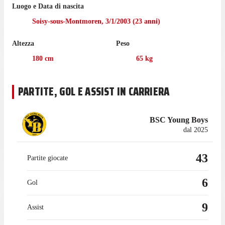
Luogo e Data di nascita
Nella prossima partita di Super League, l'8 agosto, Young Boys
Soisy-sous-Montmoren
,
3/1/2003
(
23
anni)
dovrà giocare una trasferta contro Lausanne-Sport.
Altezza
Peso
Virginius ha giocato 34 partite di Super League nell'ultima
stagione con Young Boys, gare in cui ha segnato 6 gol e fornito
180
cm
65
kg
9 passaggi vincenti.
Prima di cominciare l'esperienza con Young Boys nel luglio
PARTITE, GOL E ASSIST IN CARRIERA
2025, Virginius ha collezionato 15 presenze in campionato con
il Clermont, per un totale di 2 assist.
BSC Young Boys
dal 2025
43
Partite giocate
6
Gol
9
Assist