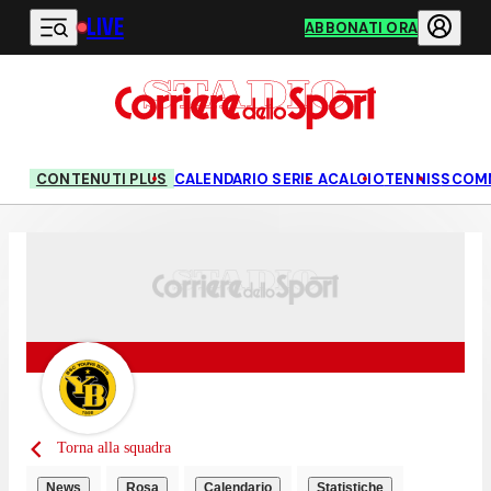
LIVE
Vai al contenuto principale
ABBONATI ORA
CONTENUTI PLUS
CALENDARIO SERIE A
CALCIO
TENNIS
SCOM
Torna alla squadra
News
Rosa
Calendario
Statistiche