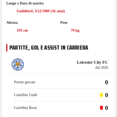
Luogo e Data di nascita
mantenuto 1 volta la porta inviolata in questa stagione.
Guildford
,
3/12/1989
(
36
anni)
Nella prossima partita di Championship, il 23 maggio, il
Southampton dovrà giocare l'Hull City.
Altezza
Peso
McCarthy non ha giocato nemmeno una partita di Liga Pro
193
cm
79
kg
nell'ultima stagione con il Southampton.
McCarthy è passato a giocare con il Southampton nell'agosto
PARTITE, GOL E ASSIST IN CARRIERA
2016, mentre prima giocava con il Crystal Palace, con cui ha
collezionato 7 presenze in campionato.
Leicester City FC
dal 2026
0
Partite giocate
0
Cartellini Gialli
0
Cartellini Rossi