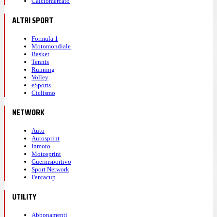
Calciomercato
ALTRI SPORT
Formula 1
Motomondiale
Basket
Tennis
Running
Volley
eSports
Ciclismo
NETWORK
Auto
Autosprint
Inmoto
Motosprint
Guerinsportivo
Sport Network
Fantacup
UTILITY
Abbonamenti