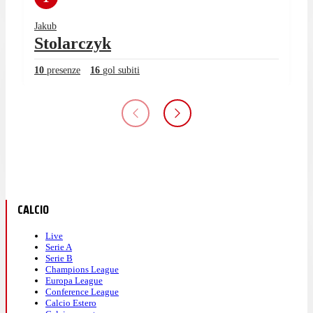
Jakub
Stolarczyk
10
presenze
16
gol subiti
CALCIO
Live
Serie A
Serie B
Champions League
Europa League
Conference League
Calcio Estero