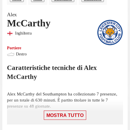
Alex
McCarthy
Inghilterra
Portiere
Destro
Caratteristiche tecniche di
Alex
McCarthy
Alex McCarthy del Southampton ha collezionato 7 presenze,
per un totale di 630 minuti. È partito titolare in tutte le 7
presenze su 48 giornate.
MOSTRA TUTTO
L'ultima presenza di McCarthy in Championship è stata l'1
novembre, partita in cui ha giocato 90 minuti con la maglia del
Southampton contro il Preston, nella sconfitta per 2-0. Ha