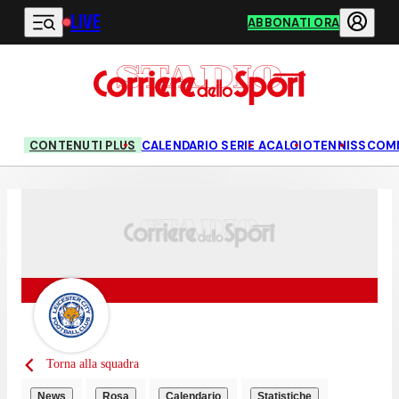
LIVE
Vai al contenuto principale
ABBONATI ORA
CONTENUTI PLUS
CALENDARIO SERIE A
CALCIO
TENNIS
SCOM
Torna alla squadra
News
Rosa
Calendario
Statistiche