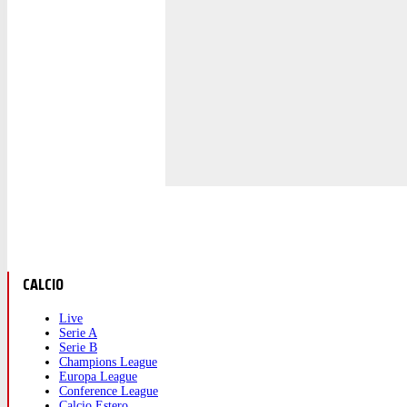
CALCIO
Live
Serie A
Serie B
Champions League
Europa League
Conference League
Calcio Estero