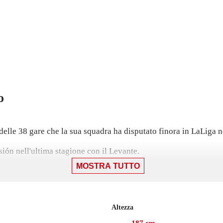
o
delle 38 gare che la sua squadra ha disputato finora in LaLiga 
ón nell'ultima stagione con il Levante.
MOSTRA TUTTO
uttato il 15 maggio 2022 come titolare in una vittoria 3-1 cont
Altezza