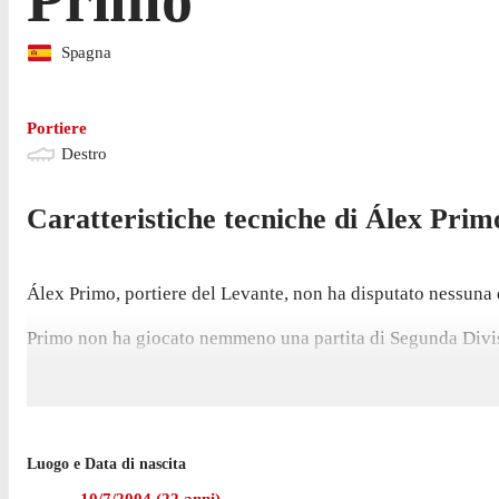
Spagna
Portiere
Destro
Caratteristiche tecniche di
Álex
Prim
Álex Primo, portiere del Levante, non ha disputato nessuna 
Primo non ha giocato nemmeno una partita di Segunda Divisi
Ha giocato una sola partita in campionato finora, avendo deb
Luogo e Data di nascita