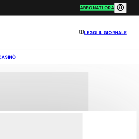
ABBONATI ORA
LEGGI IL GIORNALE
CASINÒ