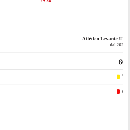
74
kg
Atlético Levante UD
dal 2021
60
7
0