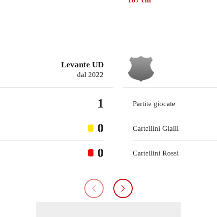
187
cm
Levante UD
dal 2022
1
Partite giocate
0
Cartellini Gialli
0
Cartellini Rossi