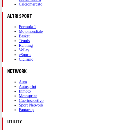
Calciomercato
ALTRI SPORT
Formula 1
Motomondiale
Basket
Tennis
Running
Volley
eSports
Ciclismo
NETWORK
Auto
Autosprint
Inmoto
Motosprint
Guerinsportivo
Sport Network
Fantacup
UTILITY