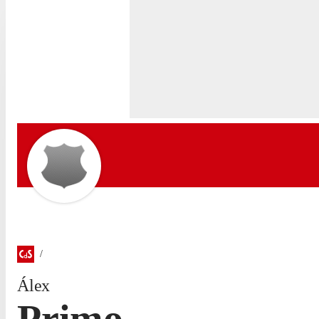
Álex
Primo