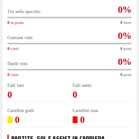
0
%
Tiri nello specchio
0
in porta
0
fuori
0
%
Contrasti vinti
0
vinti
0
persi
0
%
Duelli vinti
0
vinti
0
persi
Falli fatti
Falli subiti
0
0
Cartellini gialli
Cartellini rossi
0
0
PARTITE, GOL E ASSIST IN CARRIERA