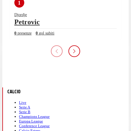
1
Djordje
Petrovic
0
presenze
0
gol subiti
CALCIO
Live
Serie A
Serie B
Champions League
Europa League
Conference League
Calcio Estero