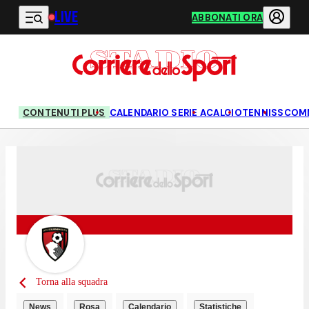
LIVE
Vai al contenuto principale
ABBONATI ORA
CONTENUTI PLUS
CALENDARIO SERIE A
CALCIO
TENNIS
SCOM
Torna alla squadra
News
Rosa
Calendario
Statistiche