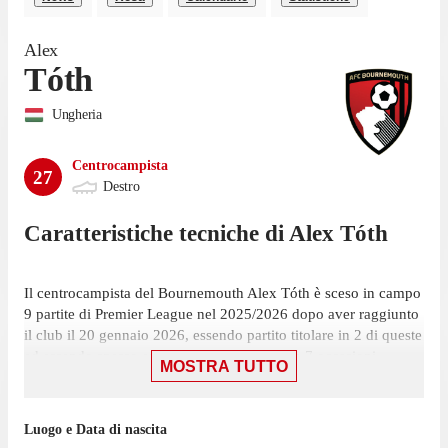
Alex
Tóth
Ungheria
Centrocampista
27
Destro
Caratteristiche tecniche di
Alex
Tóth
Il centrocampista del Bournemouth Alex Tóth è sceso in campo
9 partite di Premier League nel 2025/2026 dopo aver raggiunto
il club il 20 gennaio 2026, essendo partito titolare in 2 di queste
ed essendo spesso entrato a gara in corso, in 7 occasioni.
MOSTRA TUTTO
La sua ultima presenza in Premier League risale al 24 maggio,
partita in cui ha giocato 57 minuti con la maglia del
Luogo e Data di nascita
Bournemouth contro il Nottingham Forest, nel pareggio per 1-