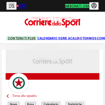
LIVE
Vai al contenuto principale
ABBONATI ORA
CONTENUTI PLUS
CALENDARIO SERIE A
CALCIO
TENNIS
SCOM
Torna alla squadra
News
Rosa
Calendario
Statistiche