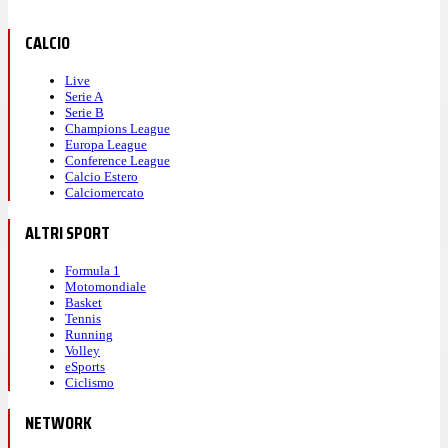
CALCIO
Live
Serie A
Serie B
Champions League
Europa League
Conference League
Calcio Estero
Calciomercato
ALTRI SPORT
Formula 1
Motomondiale
Basket
Tennis
Running
Volley
eSports
Ciclismo
NETWORK