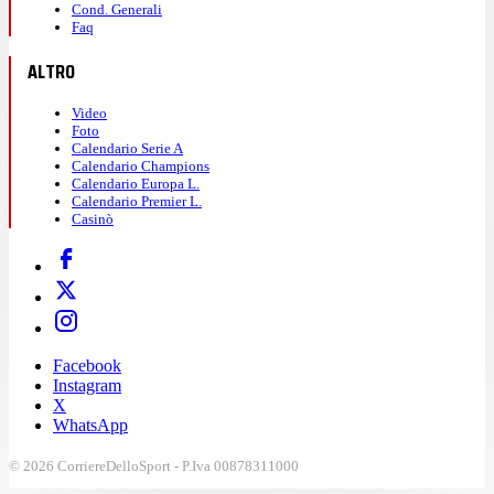
Cond. Generali
Faq
ALTRO
Video
Foto
Calendario Serie A
Calendario Champions
Calendario Europa L.
Calendario Premier L.
Casinò
Facebook
Instagram
X
WhatsApp
© 2026 CorriereDelloSport - P.Iva 00878311000