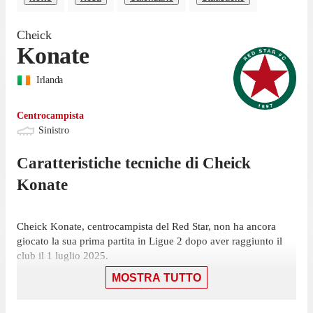
Cheick
Konate
Irlanda
Centrocampista
Sinistro
Caratteristiche tecniche di
Cheick
Konate
Cheick Konate, centrocampista del Red Star, non ha ancora
giocato la sua prima partita in Ligue 2 dopo aver raggiunto il
club il 1 luglio 2025.
MOSTRA TUTTO
La prossima sfida per Red Star sarà una trasferta contro il Saint-
Étienne, il 7 marzo.