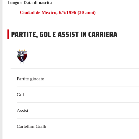
Luogo e Data di nascita
Prima di cominciare l'esperienza con Atlante nel giugno 20
Ciudad de México
,
6/5/1996
(
30
anni)
PARTITE, GOL E ASSIST IN CARRIERA
Partite giocate
Gol
Assist
Cartellini Gialli