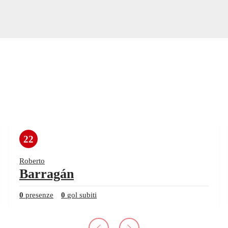
22
Roberto
Barragán
0
presenze
0
gol subiti