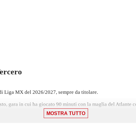
ercero
di Liga MX del 2026/2027, sempre da titolare.
sto, gara in cui ha giocato 90 minuti con la maglia del Atlante co
MOSTRA TUTTO
sarà la prossima gara di Liga MX per Atlante.
l'ultima stagione con il Tigres UANL.