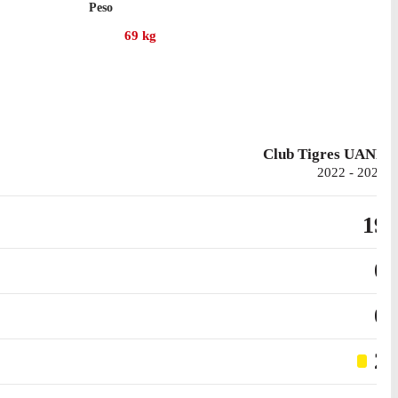
Peso
igres UANL.
69
kg
Club Tigres UANL
2022 - 2025
19
0
0
2