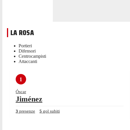
LA ROSA
Portieri
Difensori
Centrocampisti
Attaccanti
1
Óscar
Jiménez
3
presenze
5
gol subiti