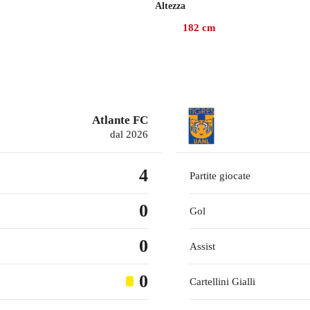
Altezza
26, Tercero ha collezionato 22 presenze in campionato con il T
182
cm
Atlante FC
dal 2026
4
Partite giocate
0
Gol
0
Assist
0
Cartellini Gialli