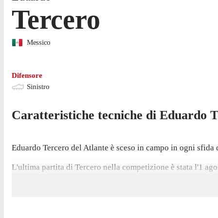
Tercero
Messico
Difensore
Sinistro
Caratteristiche tecniche di
Eduardo
T
Eduardo Tercero del Atlante è sceso in campo in ogni sfida 
L'ultima partita di Tercero nella competizione è stata l'1 ago
La gara casalinga contro il Deportivo Toluca, il 15 agosto, 
Tercero non ha giocato nemmeno una partita di Liga MX nel