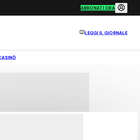
ABBONATI ORA
LEGGI IL GIORNALE
CASINÒ