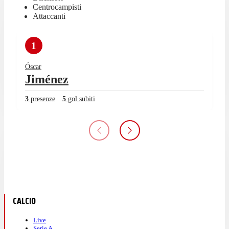
Centrocampisti
Attaccanti
1
Óscar
Jiménez
3
presenze
5
gol subiti
CALCIO
Live
Serie A