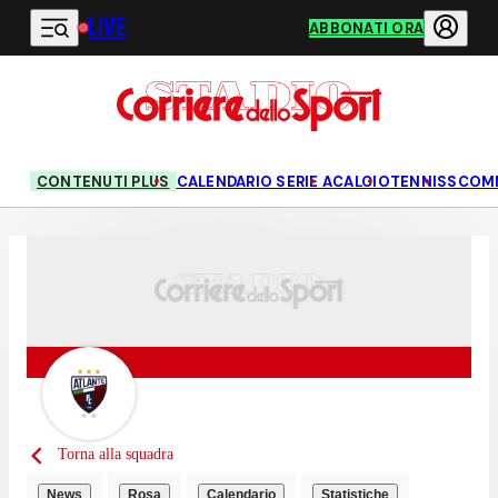
LIVE
Vai al contenuto principale
ABBONATI ORA
CONTENUTI PLUS
CALENDARIO SERIE A
CALCIO
TENNIS
SCOM
Torna alla squadra
News
Rosa
Calendario
Statistiche