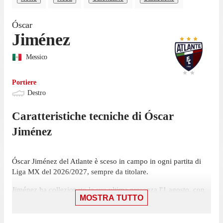
Óscar
Jiménez
Messico
Portiere
Destro
Caratteristiche tecniche di
Óscar
Jiménez
Óscar Jiménez del Atlante è sceso in campo in ogni partita di
Liga MX del 2026/2027, sempre da titolare.
Jiménez ha collezionato la sua ultima presenza l'1 agosto, con
MOSTRA TUTTO
Atlante: una vittoria per 3-2 contro il Cruz Azul, in cui ha
giocato 90 minuti. Non ha ancora mantenuto la porta inviolata
in questa stagione.