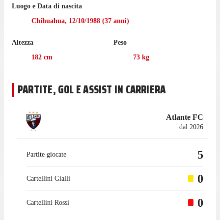
Luogo e Data di nascita
La prossima sfida per Atlante sarà una gara casalinga contro il
Chihuahua
,
12/10/1988
(
37
anni)
Deportivo Toluca, il 15 agosto.
Altezza
Peso
Jiménez ha giocato 3 partite di Liga MX nell'ultima stagione
con il León.
182
cm
73
kg
Prima di cominciare l'esperienza con Atlante nel luglio 2026, il
portiere ha collezionato 29 presenze in campionato con il Club
PARTITE, GOL E ASSIST IN CARRIERA
América.
Atlante FC
dal 2026
5
Partite giocate
0
Cartellini Gialli
0
Cartellini Rossi