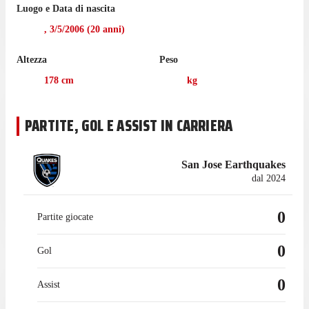
Mendoza non ha giocato nemmeno una partita di MLS
Luogo e Data di nascita
nell'ultima stagione con i San Jose Earthquakes.
,
3/5/2006
(
20
anni)
Il centrocampista è passato a giocare con i San Jose
Altezza
Peso
Earthquakes nel febbraio 2024, mentre prima giocava con San
Jose Earthquakes II, con cui ha collezionato 83 presenze in
178
cm
kg
campionato, con 3 gol e 8 assist.
PARTITE, GOL E ASSIST IN CARRIERA
San Jose Earthquakes
dal 2024
0
Partite giocate
0
Gol
0
Assist