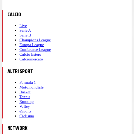
CALCIO
Live
Serie A
Serie B
Champions League
Europa League
Conference League
Calcio Estero
Calciomercato
ALTRI SPORT
Formula 1
Motomondiale
Basket
Tennis
Running
Volley
eSports
Ciclismo
NETWORK