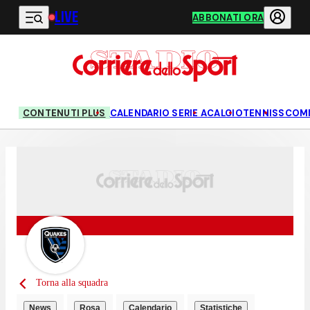
LIVE
Vai al contenuto principale
ABBONATI ORA
CONTENUTI PLUS
CALENDARIO SERIE A
CALCIO
TENNIS
SCOM
Torna alla squadra
News
Rosa
Calendario
Statistiche