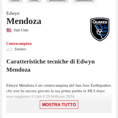
Edwyn
Mendoza
Stati Uniti
Centrocampista
Sinistro
Caratteristiche tecniche di
Edwyn
Mendoza
Edwyn Mendoza è un centrocampista del San Jose Earthquakes
che non ha ancora giocato la sua prima partita in MLS dopo
aver raggiunto il club il 29 febbraio 2024.
MOSTRA TUTTO
La gara casalinga contro St. Louis City, il 15 agosto, sarà la
prossima sfida di MLS per i San Jose Earthquakes.