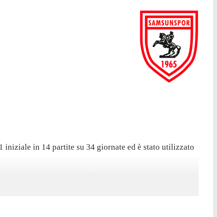
iniziale in 14 partite su 34 giornate ed è stato utilizzato
ara ha fornito un assist nella vittoria per 2-1. Con questo,
registrato 5 assist. Ha ricevuto 6 cartellini gialli.
.