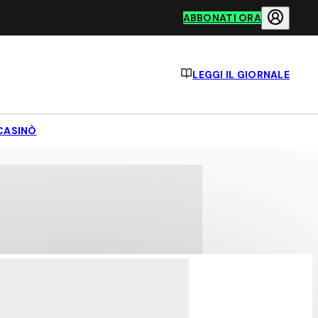
ABBONATI ORA
LEGGI IL GIORNALE
CASINÒ