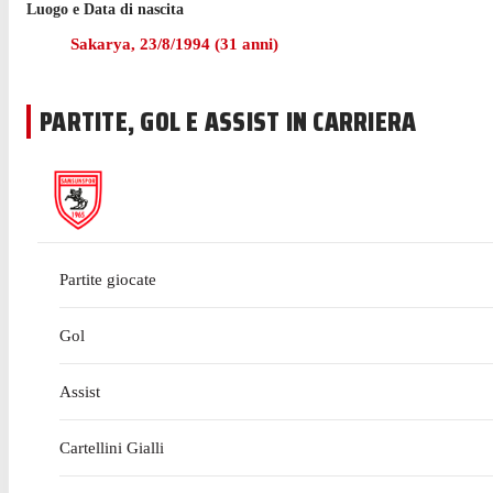
Luogo e Data di nascita
Nell'ultima stagione con Samsunspor in Süper Lig Kilinç ha c
Sakarya
,
23/8/1994
(
31
anni)
Kilinç è passato a giocare con Samsunspor nell'agosto 2023,
PARTITE, GOL E ASSIST IN CARRIERA
Partite giocate
Gol
Assist
Cartellini Gialli