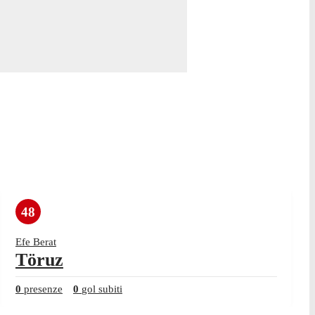
48
Efe Berat
Töruz
0
presenze
0
gol subiti