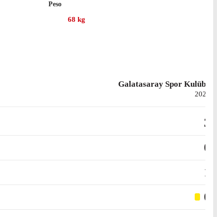
Peso
o 12 assist.
68
kg
to 64 presenze in campionato, con 7 gol e 5 assist.
Galatasaray Spor Kulübü
2023
3
0
1
0