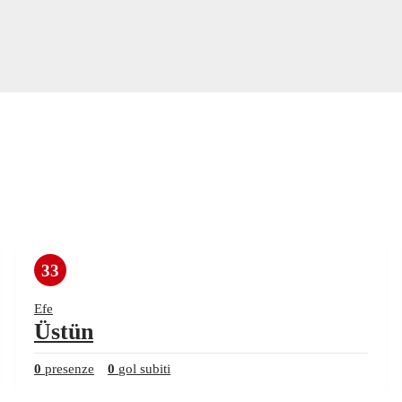
33
Efe
Üstün
0
presenze
0
gol subiti