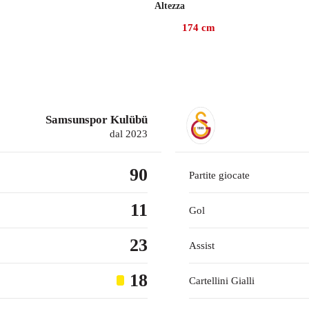
Altezza
ollezionato 31 presenze, gare in cui ha realizzato 3 gol e fornit
174
cm
 mentre prima giocava con il Galatasaray, con cui ha colleziona
Samsunspor Kulübü
dal 2023
90
Partite giocate
11
Gol
23
Assist
18
Cartellini Gialli