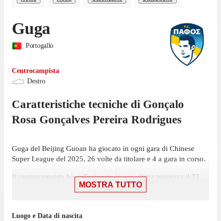
Guga
Portogallo
Centrocampista
Destro
Caratteristiche tecniche di
Gonçalo
Rosa Gonçalves Pereira Rodrigues
Guga del Beijing Guoan ha giocato in ogni gara di Chinese
Super League del 2025, 26 volte da titolare e 4 a gara in corso.
Il centrocampista ha collezionato la sua ultima presenza il 22
MOSTRA TUTTO
novembre, con Beijing Guoan: una vittoria per 5-1 contro
Meizhou Hakka, in cui ha giocato 78 minuti. Il centrocampista
ha realizzato 4 gol in questo campionato.
Luogo e Data di nascita