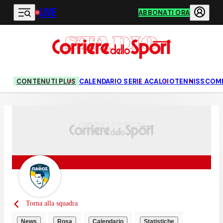
LIVE
Vai al contenuto principale
ABBONATI ORA
CONTENUTI PLUS
CALENDARIO SERIE A
CALCIO
TENNIS
SCOM
Torna alla squadra
News
Rosa
Calendario
Statistiche