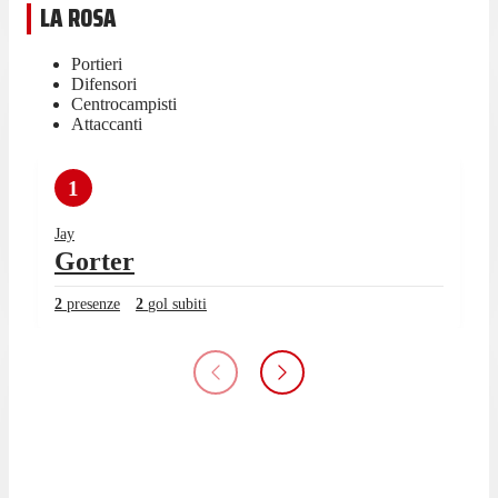
LA ROSA
Portieri
Difensori
Centrocampisti
Attaccanti
1
Jay
Gorter
2
presenze
2
gol subiti