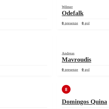
Wilmer
Odefalk
0
presenze
0
gol
Andreas
Mavroudis
0
presenze
0
gol
8
Domingos Quina