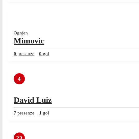
Ognjen
Mimovic
0
presenze
0
gol
4
David Luiz
7
presenze
1
gol
23