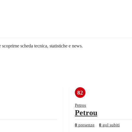
r scoprirne scheda tecnica, statistiche e news.
82
Petros
Petrou
0
presenze
0
gol subiti