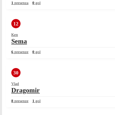
1
presenza
0
gol
12
Ken
Sema
6
presenze
0
gol
30
Vlad
Dragomir
8
presenze
1
gol