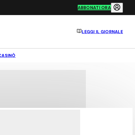
ABBONATI ORA
LEGGI IL GIORNALE
CASINÒ