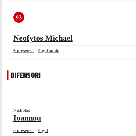
93
Neofytos Michael
6
presenze
9
gol subiti
DIFENSORI
Nicholas
Ioannou
0
presenze
0
gol