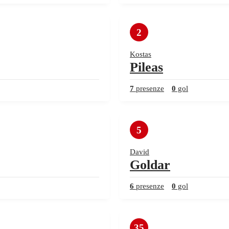
2
Kostas
Pileas
7
presenze
0
gol
5
David
Goldar
6
presenze
0
gol
35