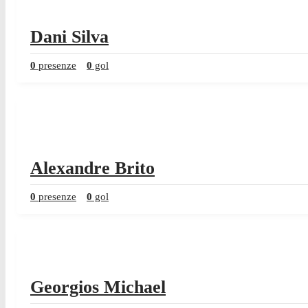
Dani Silva
0
presenze
0
gol
Alexandre Brito
0
presenze
0
gol
Georgios Michael