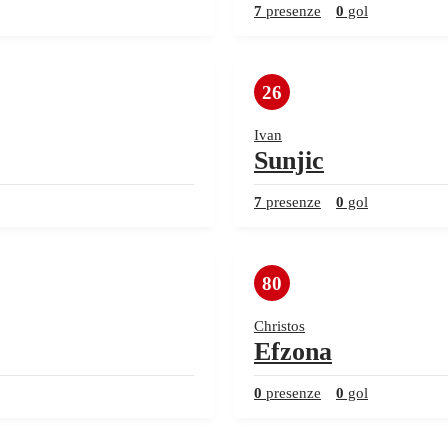
7
presenze
0
gol
26
Ivan
Sunjic
7
presenze
0
gol
80
Christos
Efzona
0
presenze
0
gol