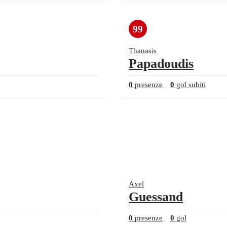
99
Thanasis
Papadoudis
0
presenze
0
gol subiti
Axel
Guessand
0
presenze
0
gol