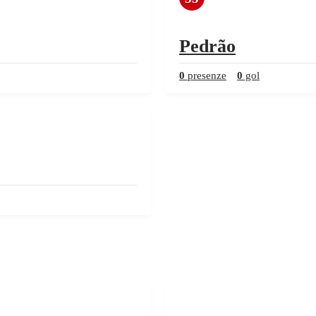
Pedrão
0
presenze
0
gol