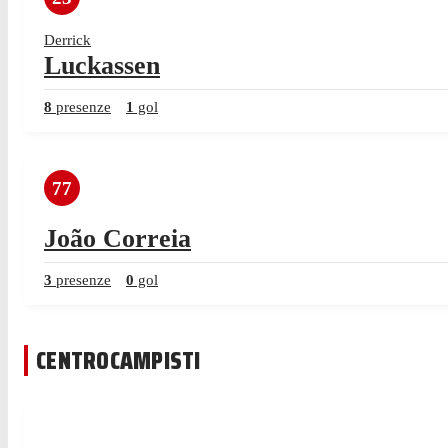
Derrick
Luckassen
8
presenze
1
gol
77
João Correia
3
presenze
0
gol
CENTROCAMPISTI