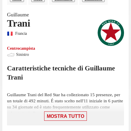
Guillaume
Trani
Francia
Centrocampista
Sinistro
Caratteristiche tecniche di
Guillaume
Trani
Guillaume Trani del Red Star ha collezionato 15 presenze, per
un totale di 492 minuti. É stato scelto nell'11 iniziale in 6 partite
su 34 giornate ed è stato frequentemente utilizzato come
subentrato, in 9 occasioni.
MOSTRA TUTTO
Trani ha giocato la sua ultima gara il 28 febbraio, con Red Star:
un pareggio per 0-0 contro Le Mans, in cui ha giocato 67