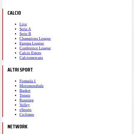
CALCIO
Live
Serie A
Serie B
Champions League
Europa League
Conference League
Calcio Estero
Calciomercato
ALTRI SPORT
Formula 1
Motomondiale
Basket
Tennis
Running
Volley
eSports
Ciclismo
NETWORK