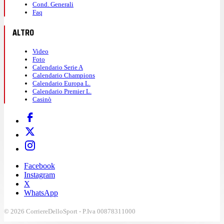
Cond. Generali
Faq
ALTRO
Video
Foto
Calendario Serie A
Calendario Champions
Calendario Europa L.
Calendario Premier L.
Casinò
Facebook
Instagram
X
WhatsApp
© 2026 CorriereDelloSport - P.Iva 00878311000