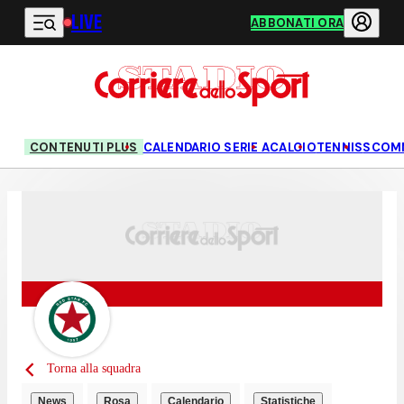
LIVE
Vai al contenuto principale
ABBONATI ORA
CONTENUTI PLUS
CALENDARIO SERIE A
CALCIO
TENNIS
SCOM
Torna alla squadra
News
Rosa
Calendario
Statistiche