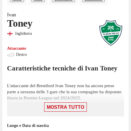
Ivan
Toney
Inghilterra
Attaccante
Destro
Caratteristiche tecniche di
Ivan
Toney
L'attaccante del Brentford Ivan Toney non ha ancora preso
parte a nessuna delle 3 gare che la sua compagine ha disputato
finora in Premier League nel 2024/2025.
MOSTRA TUTTO
L'ultima presenza di Toney risale al 19 maggio 2024, contro il
Newcastle United. In quella partita ha fornito un assist vincente
nella sconfitta per 4-2.
Luogo e Data di nascita