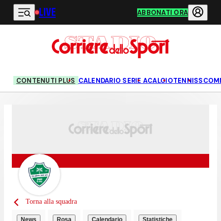
LIVE
Vai al contenuto principale
ABBONATI ORA
CONTENUTI PLUS
CALENDARIO SERIE A
CALCIO
TENNIS
SCOM
Torna alla squadra
News
Rosa
Calendario
Statistiche