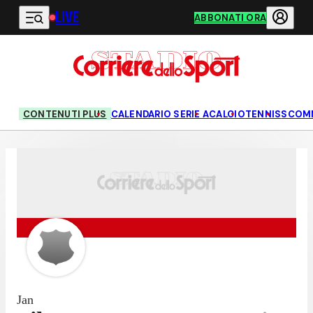
LIVE
Vai al contenuto principale
ABBONATI ORA
CONTENUTI PLUS
CALENDARIO SERIE A
CALCIO
TENNIS
SCOM
Jan