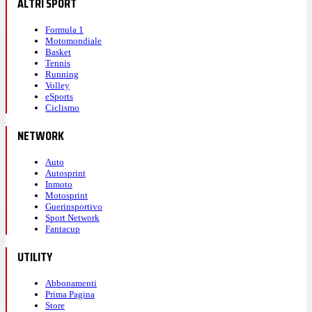
ALTRI SPORT
Formula 1
Motomondiale
Basket
Tennis
Running
Volley
eSports
Ciclismo
NETWORK
Auto
Autosprint
Inmoto
Motosprint
Guerinsportivo
Sport Network
Fantacup
UTILITY
Abbonamenti
Prima Pagina
Store