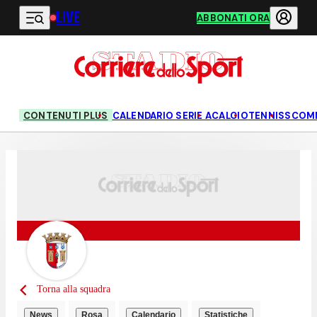
LIVE
Vai al contenuto principale
ABBONATI ORA
CONTENUTI PLUS
CALENDARIO SERIE A
CALCIO
TENNIS
SCOM
Torna alla squadra
News
Rosa
Calendario
Statistiche