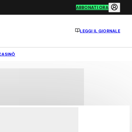
ABBONATI ORA
LEGGI IL GIORNALE
CASINÒ