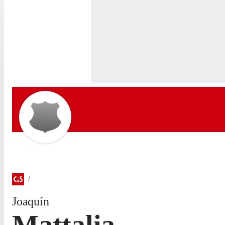
Joaquín
Mattalia