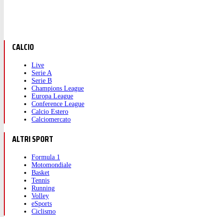
CALCIO
Live
Serie A
Serie B
Champions League
Europa League
Conference League
Calcio Estero
Calciomercato
ALTRI SPORT
Formula 1
Motomondiale
Basket
Tennis
Running
Volley
eSports
Ciclismo