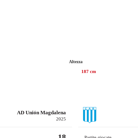
Altezza
187
cm
AD Unión Magdalena
2025
18
Partite giocate