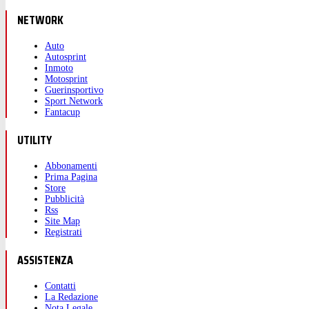
NETWORK
Auto
Autosprint
Inmoto
Motosprint
Guerinsportivo
Sport Network
Fantacup
UTILITY
Abbonamenti
Prima Pagina
Store
Pubblicità
Rss
Site Map
Registrati
ASSISTENZA
Contatti
La Redazione
Nota Legale