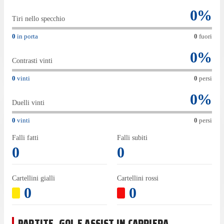
0
%
Tiri nello specchio
0
in porta
0
fuori
0
%
Contrasti vinti
0
vinti
0
persi
0
%
Duelli vinti
0
vinti
0
persi
Falli fatti
Falli subiti
0
0
Cartellini gialli
Cartellini rossi
0
0
PARTITE, GOL E ASSIST IN CARRIERA