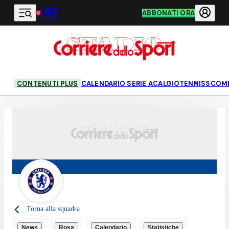
LIVE
Vai al contenuto principale
ABBONATI ORA
CONTENUTI PLUS
CALENDARIO SERIE A
CALCIO
TENNIS
SCOM
Torna alla squadra
News
Rosa
Calendario
Statistiche