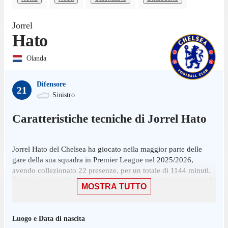
Jorrel
Hato
Olanda
Difensore
21
Sinistro
Caratteristiche tecniche di
Jorrel
Hato
Jorrel Hato del Chelsea ha giocato nella maggior parte delle
gare della sua squadra in Premier League nel 2025/2026,
avendo collezionato 22 presenze, per un totale di 1144 minuti.
É stato scelto nell'11 iniziale in 12 presenze su 38 giornate ed è
MOSTRA TUTTO
entrato 10 volte.
Hato ha giocato la sua ultima partita il 24 maggio, con il
Luogo e Data di nascita
Chelsea: una sconfitta per 2-1 contro il Sunderland, in cui ha