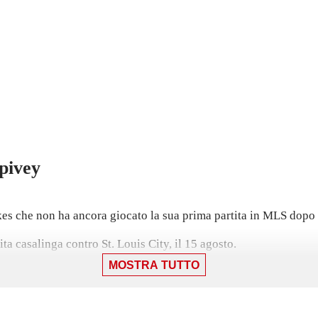
pivey
s che non ha ancora giocato la sua prima partita in MLS dopo a
ta casalinga contro St. Louis City, il 15 agosto.
MOSTRA TUTTO
ima stagione con i San Jose Earthquakes.
quakes nel gennaio 2025, mentre prima giocava con San Jose Eart