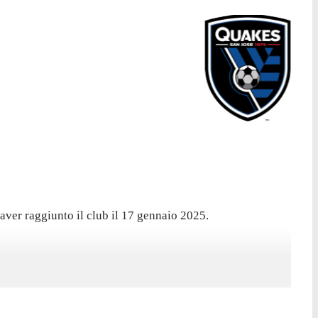
ver raggiunto il club il 17 gennaio 2025.
hquakes II, con cui ha collezionato 35 presenze in