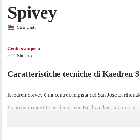
Spivey
Stati Uniti
Centrocampista
Sinistro
Caratteristiche tecniche di
Kaedren
S
Kaedren Spivey è un centrocampista del San Jose Earthquake
La prossima partita per i San Jose Earthquakes sarà una parti
Spivey non ha giocato nemmeno una partita di MLS nell'ult
Il centrocampista è passato a giocare con i San Jose Earth
campionato, con 3 gol e 3 assist.