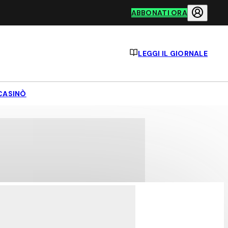
ABBONATI ORA
LEGGI IL GIORNALE
CASINÒ