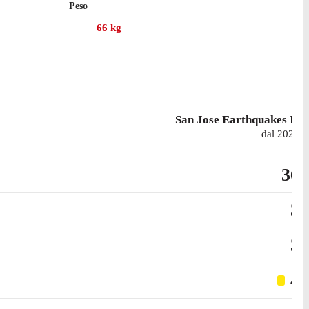
Peso
66
kg
San Jose Earthquakes II
dal 2024
36
3
3
4