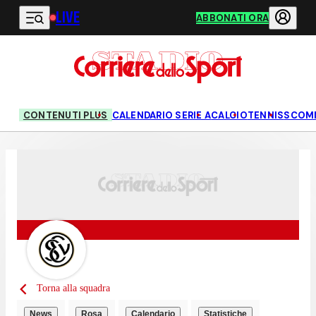
LIVE
Vai al contenuto principale
ABBONATI ORA
CONTENUTI PLUS
CALENDARIO SERIE A
CALCIO
TENNIS
SCOM
Torna alla squadra
News
Rosa
Calendario
Statistiche