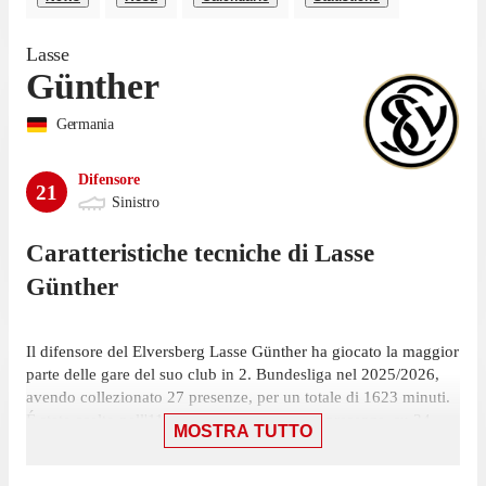
Lasse
Günther
Germania
Difensore
21
Sinistro
Caratteristiche tecniche di
Lasse
Günther
Il difensore del Elversberg Lasse Günther ha giocato la maggior
parte delle gare del suo club in 2. Bundesliga nel 2025/2026,
avendo collezionato 27 presenze, per un totale di 1623 minuti.
É stato scelto nell'11 iniziale in 21 di queste presenze, su 34
MOSTRA TUTTO
giornate, ed è entrato a gara in corso 6 volte.
L'ultima presenza di Günther risale al 17 maggio, contro