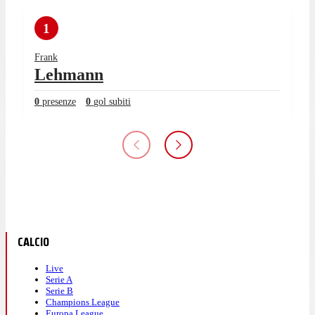
1
Frank
Lehmann
0
presenze
0
gol subiti
CALCIO
Live
Serie A
Serie B
Champions League
Europa League