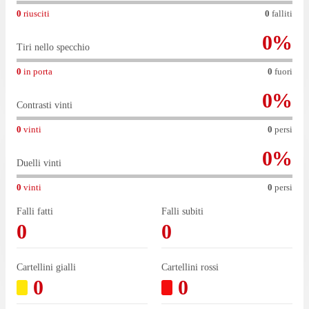
0
riusciti
0
falliti
0
%
Tiri nello specchio
0
in porta
0
fuori
0
%
Contrasti vinti
0
vinti
0
persi
0
%
Duelli vinti
0
vinti
0
persi
Falli fatti
Falli subiti
0
0
Cartellini gialli
Cartellini rossi
0
0