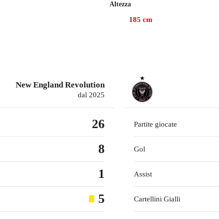
Altezza
da casalinga contro gli Houston Dynamo, l'8 agosto.
185
cm
 con i New England Revolution, gare in cui ha segnato 7 gol e f
tion nel gennaio 2025, l'attaccante ha collezionato 82 presenze
New England Revolution
dal 2025
26
Partite giocate
8
Gol
1
Assist
5
Cartellini Gialli