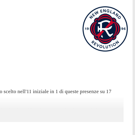
scelto nell'11 iniziale in 1 di queste presenze su 17
 City, in cui ha giocato 19 minuti. In totale l'attaccante