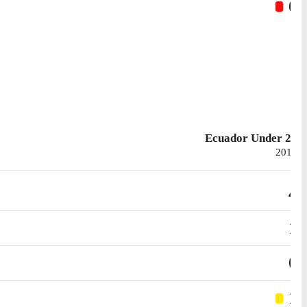
0
Ecuador Under 22
2019
4
1
0
1