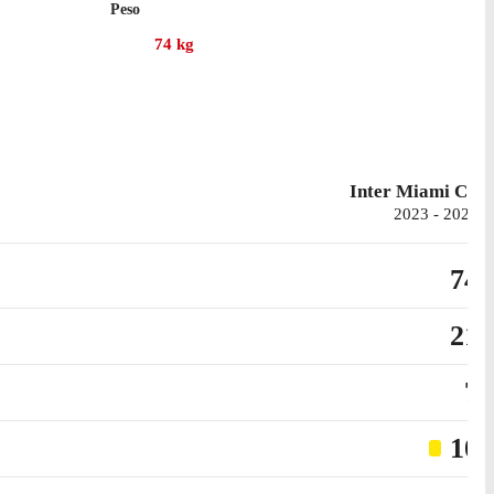
Peso
74
kg
ornito 1 assist.
 in campionato con l'Inter Miami, per un totale di 28 reti
Inter Miami CF
2023 - 2025
74
21
7
10