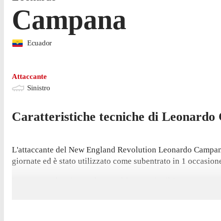
Campana
Ecuador
Attaccante
Sinistro
Caratteristiche tecniche di
Leonardo
L'attaccante del New England Revolution Leonardo Campana ha
giornate ed è stato utilizzato come subentrato in 1 occasion
L'attaccante ha giocato la sua ultima partita il 21 marzo, co
ha realizzato 1 gol nel 2026.
Ha aperto le sue marcature in questo campionato contro il Na