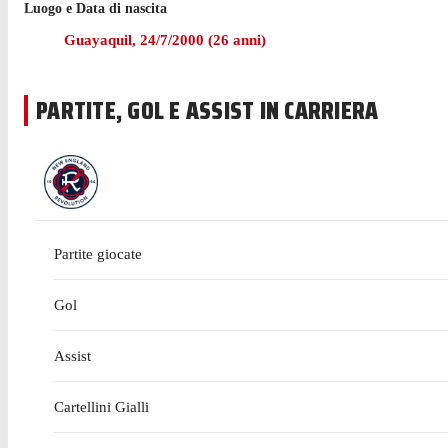
Luogo e Data di nascita
La prossima gara per i New England Revolution sarà una sfi
Guayaquil
,
24/7/2000
(
26
anni)
Nella passata stagione di MLS Campana ha giocato 24 partite
PARTITE, GOL E ASSIST IN CARRIERA
Prima di arrivare a vestire la maglia del New England Revolu
e 6 assist.
Partite giocate
Gol
Assist
Cartellini Gialli