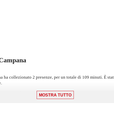
Campana
 collezionato 2 presenze, per un totale di 109 minuti. È stato 
e.
n i New England Revolution: una sconfitta per 3-1 contro St. Louis
MOSTRA TUTTO
shville il 21 febbraio, avendo segnato nella sconfitta per 4-1.