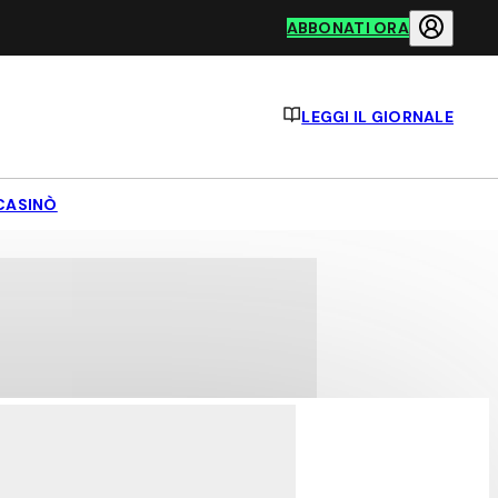
ABBONATI ORA
LEGGI IL GIORNALE
CASINÒ