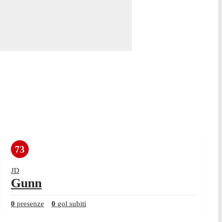
73
JD
Gunn
0
presenze
0
gol subiti