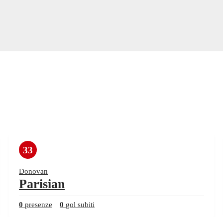
33
Donovan
Parisian
0
presenze
0
gol subiti