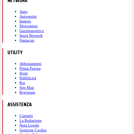
NETWORK
Auto
Autosprint
Inmoto
Motosprint
Guerinsportivo
Sport Network
Fantacup
UTILITY
Abbonamenti
Prima Pagina
Store
Pubblicità
Rss
Site Map
Registrati
ASSISTENZA
Contatti
La Redazione
Nota Legale
Gestione Cookie