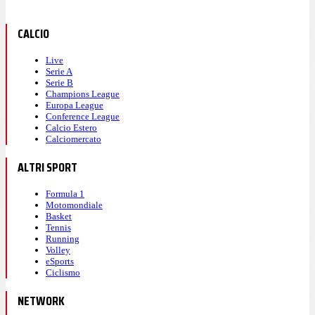
CALCIO
Live
Serie A
Serie B
Champions League
Europa League
Conference League
Calcio Estero
Calciomercato
ALTRI SPORT
Formula 1
Motomondiale
Basket
Tennis
Running
Volley
eSports
Ciclismo
NETWORK