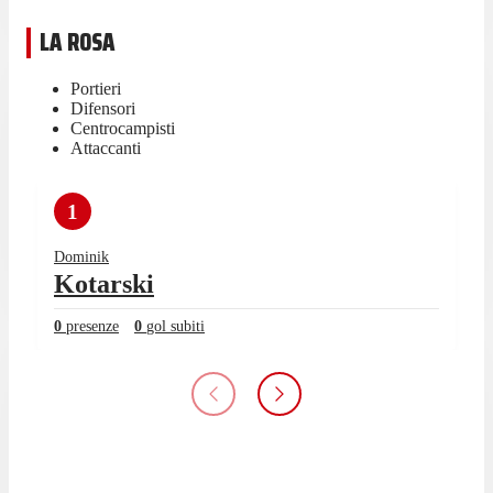
LA ROSA
Portieri
Difensori
Centrocampisti
Attaccanti
1
Dominik
Kotarski
0
presenze
0
gol subiti