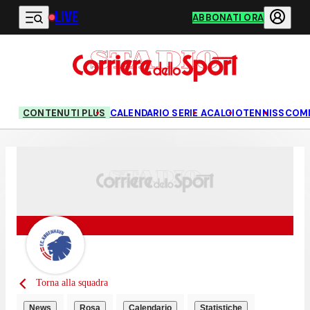
LIVE
Vai al contenuto principale
ABBONATI ORA
CONTENUTI PLUS
CALENDARIO SERIE A
CALCIO
TENNIS
SCOM
Torna alla squadra
News
Rosa
Calendario
Statistiche