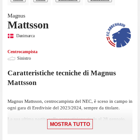
Magnus
Mattsson
Danimarca
Centrocampista
Sinistro
Caratteristiche tecniche di
Magnus
Mattsson
Magnus Mattsson, centrocampista del NEC, è sceso in campo in
ogni gara di Eredivisie del 2023/2024, sempre da titolare.
La sua ultima partita nella competizione risale al 28 gennaio,
MOSTRA TUTTO
con la maglia del NEC contro Go Ahead Eagles. In quella
partita ha realizzato un gol nel pareggio per 2-2. Il
centrocampista ha segnato 11 gol in questo campionato, il che