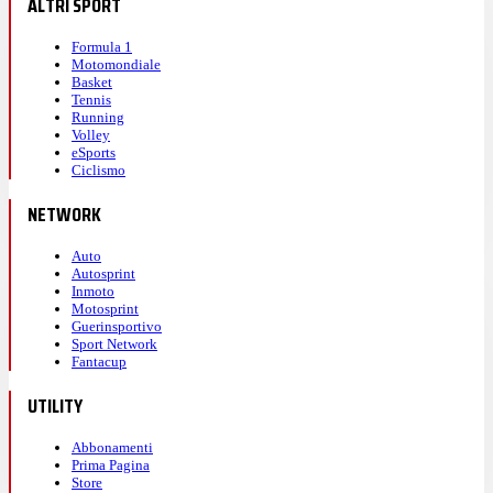
ALTRI SPORT
Formula 1
Motomondiale
Basket
Tennis
Running
Volley
eSports
Ciclismo
NETWORK
Auto
Autosprint
Inmoto
Motosprint
Guerinsportivo
Sport Network
Fantacup
UTILITY
Abbonamenti
Prima Pagina
Store