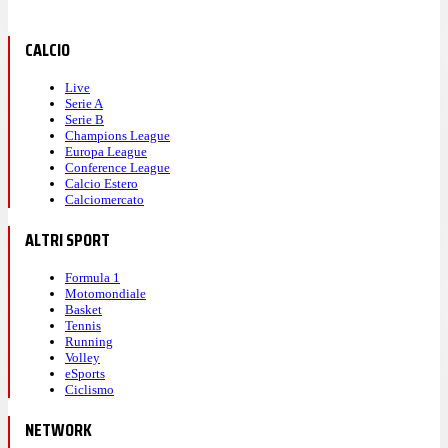
CALCIO
Live
Serie A
Serie B
Champions League
Europa League
Conference League
Calcio Estero
Calciomercato
ALTRI SPORT
Formula 1
Motomondiale
Basket
Tennis
Running
Volley
eSports
Ciclismo
NETWORK