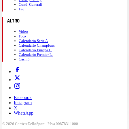
Cond. Generali
Faq
ALTRO
Video
Foto
Calendario Serie A
Calendario Champions
Calendario Europa L.
Calendario Premier L.
Casinò
Facebook
Instagram
X
WhatsApp
© 2026 CorriereDelloSport - P.Iva 00878311000