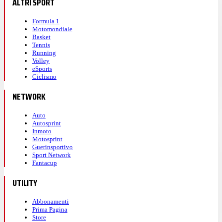
ALTRI SPORT
Formula 1
Motomondiale
Basket
Tennis
Running
Volley
eSports
Ciclismo
NETWORK
Auto
Autosprint
Inmoto
Motosprint
Guerinsportivo
Sport Network
Fantacup
UTILITY
Abbonamenti
Prima Pagina
Store