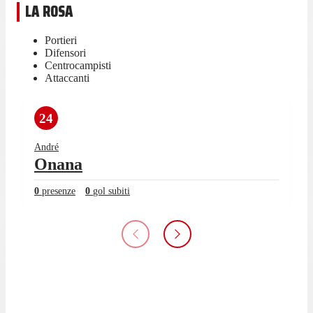
LA ROSA
Portieri
Difensori
Centrocampisti
Attaccanti
24
André
Onana
0
presenze
0
gol subiti