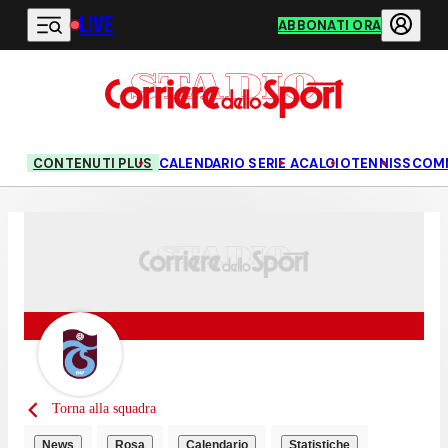
LIVE
Vai al contenuto principale
ABBONATI ORA
CONTENUTI PLUS
CALENDARIO SERIE A
CALCIO
TENNIS
SCOM
Torna alla squadra
News
Rosa
Calendario
Statistiche