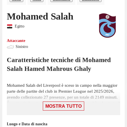
Mohamed Salah
Egitto
Attaccante
Sinistro
Caratteristiche tecniche di
Mohamed
Salah Hamed Mahrous Ghaly
Mohamed Salah del Liverpool è sceso in campo nella maggior
parte delle partite del club in Premier League nel 2025/2026,
avendo collezionato 27 presenze, per un totale di 2149 minuti.
É partito titolare in 23 presenze su 38 giornate ed è subentrato 4
MOSTRA TUTTO
volte.
L'ultima presenza di Salah risale al 24 maggio, contro il
Luogo e Data di nascita
Brentford. In quella partita ha fornito un assist nel pareggio per