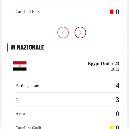
attuale, il Liverpool, avendo realizzato un gol contro il Watford
il 12 agosto 2017.
0
Cartellini Rossi
In generale, in Premier League, ha collezionato 328 presenze
con 193 gol e 94 assist per i compagni. Nonostante conti 328
presenze in Premier League finora, Salah non è ancora stato
espulso nella competizione.
IN NAZIONALE
Egypt Under 23
2012
4
Partite giocate
3
Gol
0
Assist
0
Cartellini Gialli