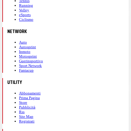
Tennis
Running
Volley
eSports
Ciclismo
NETWORK
Auto
Autosprint
Inmoto
Motosprint
Guerinsportivo
Sport Network
Fantacup
UTILITY
Abbonamenti
Prima Pagina
Store
Pubblicità
Rss
Site Map
Registrati