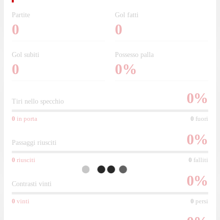
Partite
Gol fatti
0
0
Gol subiti
Possesso palla
0
0%
0
%
Tiri nello specchio
0
in porta
0
fuori
0
%
Passaggi riusciti
0
riusciti
0
falliti
0
%
Contrasti vinti
0
vinti
0
persi