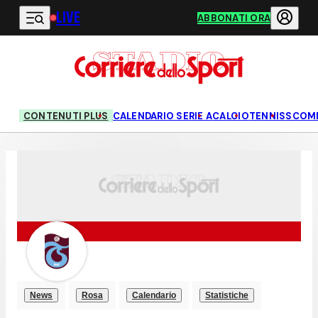
LIVE
Vai al contenuto principale
ABBONATI ORA
CONTENUTI PLUS
CALENDARIO SERIE A
CALCIO
TENNIS
SCOM
News
Rosa
Calendario
Statistiche