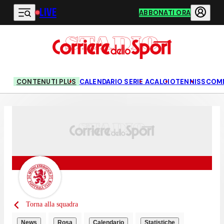
LIVE
Vai al contenuto principale
ABBONATI ORA
CONTENUTI PLUS
CALENDARIO SERIE A
CALCIO
TENNIS
SCOM
Torna alla squadra
News
Rosa
Calendario
Statistiche