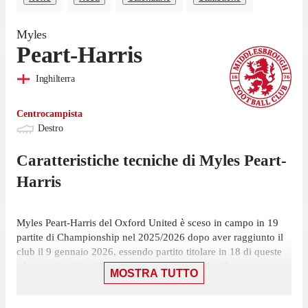
Myles
Peart-Harris
Inghilterra
Centrocampista
Destro
Caratteristiche tecniche di
Myles
Peart-
Harris
Myles Peart-Harris del Oxford United è sceso in campo in 19
partite di Championship nel 2025/2026 dopo aver raggiunto il
club il 9 gennaio 2026, essendo partito titolare in 18 di queste
ed essendo stato utilizzato a partita in corso 1 volta.
MOSTRA TUTTO
L'ultima presenza del centrocampista in campionato è stata il 25
aprile, con la maglia del Oxford United contro lo Sheffield