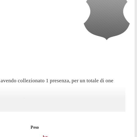
 avendo collezionato 1 presenza, per un totale di one
ha giocato solamente un minuto.
ggio.
Peso
Jablonec.