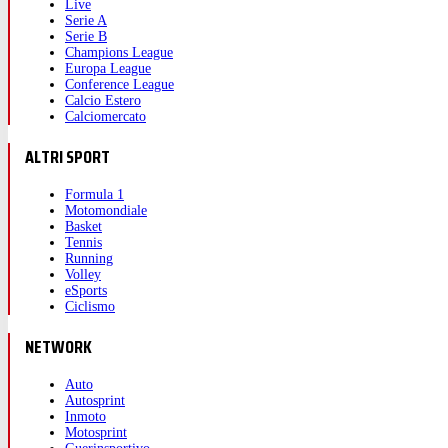
Live
Serie A
Serie B
Champions League
Europa League
Conference League
Calcio Estero
Calciomercato
ALTRI SPORT
Formula 1
Motomondiale
Basket
Tennis
Running
Volley
eSports
Ciclismo
NETWORK
Auto
Autosprint
Inmoto
Motosprint