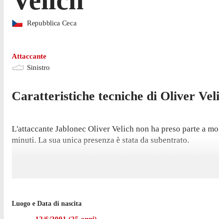
Repubblica Ceca
Attaccante
Sinistro
Caratteristiche tecniche di
Oliver
Vel
L'attaccante Jablonec Oliver Velich non ha preso parte a mol
minuti. La sua unica presenza è stata da subentrato.
L'attaccante ha giocato la sua ultima gara il 12 settembre, 
La prossima sfida per Jablonec - che occupa il 3° posto con 
Nella passata stagione di Czech Liga Velich è sceso in camp
Luogo e Data di nascita
Prima di arrivare a vestire la maglia Jablonec nel gennaio 