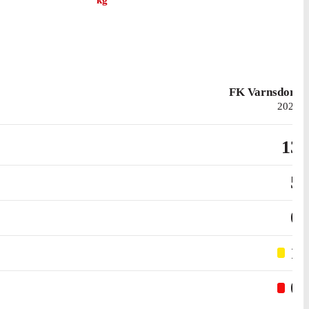
kg
FK Varnsdorf
2025
13
5
0
1
0