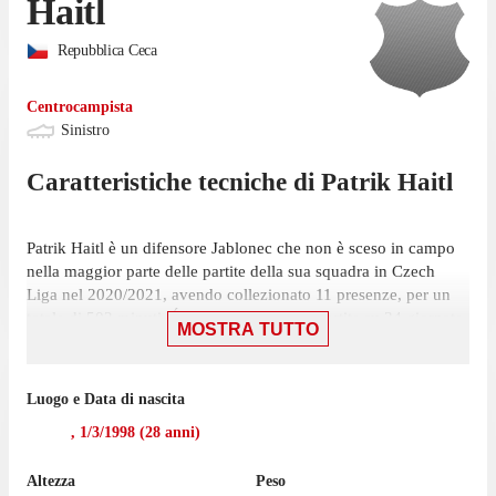
Haitl
Repubblica Ceca
Centrocampista
Sinistro
Caratteristiche tecniche di
Patrik
Haitl
Patrik Haitl è un difensore Jablonec che non è sceso in campo
nella maggior parte delle partite della sua squadra in Czech
Liga nel 2020/2021, avendo collezionato 11 presenze, per un
totale di 502 minuti. É partito titolare in 5 partite su 34 giornate
MOSTRA TUTTO
ed è stato frequentemente utilizzato come subentrato, in 6
occasioni.
Luogo e Data di nascita
La sua ultima presenza in campionato risale al 29 maggio, gara
in cui ha giocato solo 5 minuti con la maglia Jablonec contro
,
1/3/1998
(
28
anni)
Pardubice, nella vittoria per 1-0.
Altezza
Peso