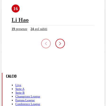
16
Li Hao
19
presenze
24
gol subiti
CALCIO
Live
Serie A
Serie B
Champions League
Europa League
Conference League