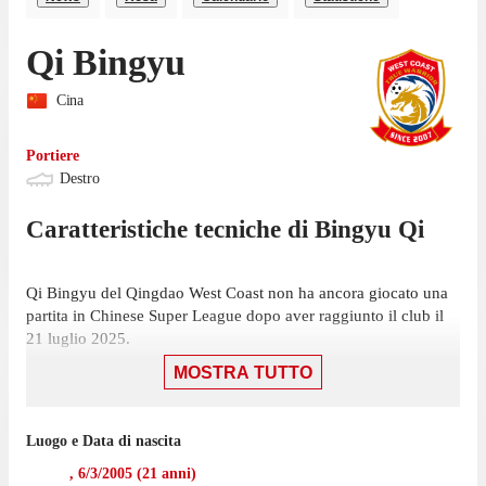
Qi Bingyu
Cina
Portiere
Destro
Caratteristiche tecniche di
Bingyu
Qi
Qi Bingyu del Qingdao West Coast non ha ancora giocato una
partita in Chinese Super League dopo aver raggiunto il club il
21 luglio 2025.
MOSTRA TUTTO
Nella prossima partita di Chinese Super League, il 2 agosto,
Qingdao West Coast dovrà giocare una gara casalinga contro
Qingdao Hainiu.
Luogo e Data di nascita
Bingyu non ha giocato nemmeno una partita di Chinese Super
,
6/3/2005
(
21
anni)
League nell'ultima stagione con Qingdao West Coast.