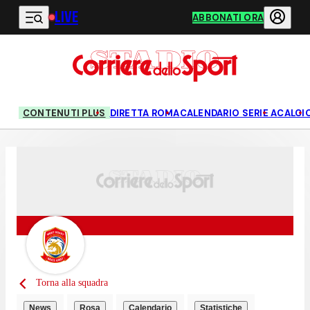
LIVE
Vai al contenuto principale
ABBONATI ORA
CONTENUTI PLUS
DIRETTA ROMA
CALENDARIO SERIE A
CALCI
Torna alla squadra
News
Rosa
Calendario
Statistiche