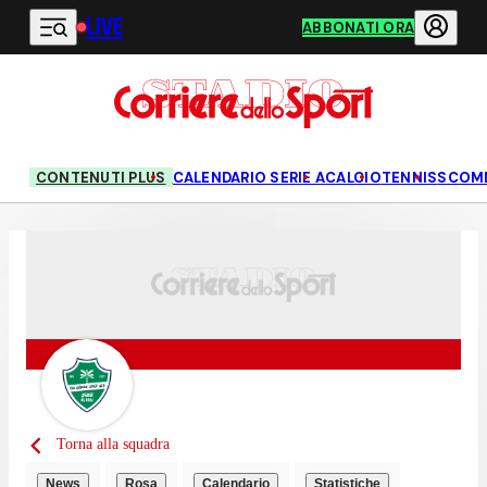
LIVE
Vai al contenuto principale
ABBONATI ORA
CONTENUTI PLUS
CALENDARIO SERIE A
CALCIO
TENNIS
SCOM
Torna alla squadra
News
Rosa
Calendario
Statistiche