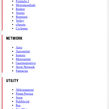
Formula 1
Motomondiale
Basket
Tennis
Running
Volley
eSports
Ciclismo
NETWORK
Auto
Autosprint
Inmoto
Motosprint
Guerinsportivo
Sport Network
Fantacup
UTILITY
Abbonamenti
Prima Pagina
Store
Pubblicità
Rss