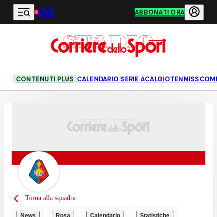
LIVE
Vai al contenuto principale
ABBONATI ORA
CONTENUTI PLUS
CALENDARIO SERIE A
CALCIO
TENNIS
SCOM
Torna alla squadra
News
Rosa
Calendario
Statistiche