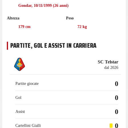
Nell'ultima stagione con il Groningen in Eredivisie Mendes ha
Gondar
,
10/11/1999
(
26
anni)
collezionato 14 presenze, gare in cui ha realizzato 1 gol e
fornito 1 passaggio vincente.
Altezza
Peso
Prima di cominciare l'esperienza con il Groningen nel gennaio
179
cm
72
kg
2024, l'attaccante ha collezionato 69 presenze in campionato
con l'Emmen, per un totale di 18 gol e 11 assist.
PARTITE, GOL E ASSIST IN CARRIERA
SC Telstar
dal 2026
0
Partite giocate
0
Gol
0
Assist
0
Cartellini Gialli