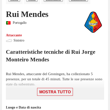
Rui Mendes
Portogallo
Attaccante
Sinistro
Caratteristiche tecniche di
Rui Jorge
Monteiro Mendes
Rui Mendes, attaccante del Groningen, ha collezionato 5
presenze, per un totale di 45 minuti. Tutte le sue presenze sono
state da subentrato.
MOSTRA TUTTO
Mendes ha giocato la sua ultima gara il 21 maggio, con il
Groningen: una sconfitta per 2-0 contro l'Ajax, in cui ha
giocato 13 minuti.
Luogo e Data di nascita