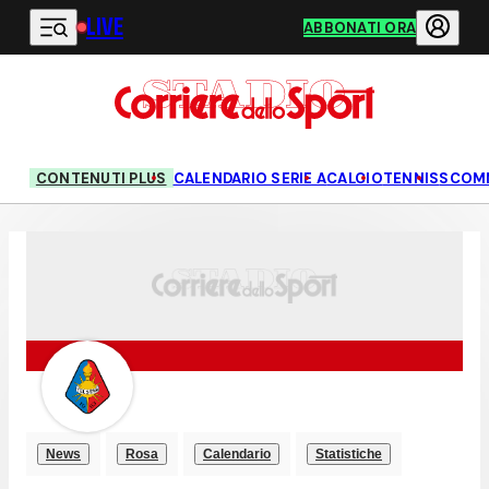
LIVE
Vai al contenuto principale
ABBONATI ORA
CONTENUTI PLUS
CALENDARIO SERIE A
CALCIO
TENNIS
SCOM
News
Rosa
Calendario
Statistiche