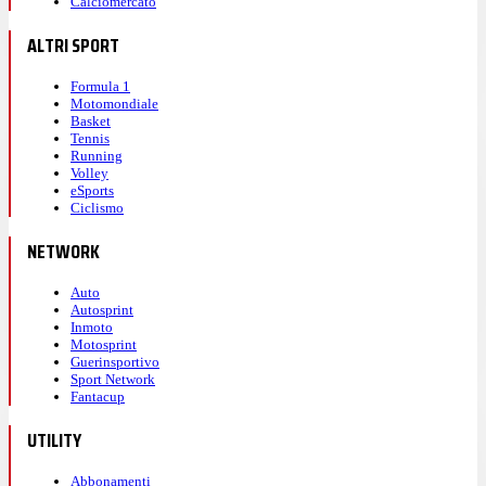
Calciomercato
ALTRI SPORT
Formula 1
Motomondiale
Basket
Tennis
Running
Volley
eSports
Ciclismo
NETWORK
Auto
Autosprint
Inmoto
Motosprint
Guerinsportivo
Sport Network
Fantacup
UTILITY
Abbonamenti