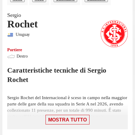
Sergio
Rochet
Uruguay
Portiere
Destro
Caratteristiche tecniche di
Sergio
Rochet
Sergio Rochet del Internacional è sceso in campo nella maggior
parte delle gare della sua squadra in Serie A nel 2026, avendo
collezionato 11 presenze, per un totale di 990 minuti. É stato
scelto nell'11 iniziale in 11 presenze, su 21 giornate.
MOSTRA TUTTO
La sua ultima presenza in Serie A risale al 9 maggio, gara in cui
ha giocato 90 minuti con la maglia del Internacional contro il