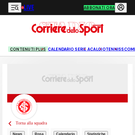
LIVE
Vai al contenuto principale
ABBONATI ORA
CONTENUTI PLUS
CALENDARIO SERIE A
CALCIO
TENNIS
SCOM
Torna alla squadra
News
Rosa
Calendario
Statistiche