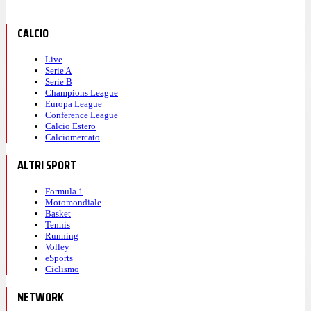
CALCIO
Live
Serie A
Serie B
Champions League
Europa League
Conference League
Calcio Estero
Calciomercato
ALTRI SPORT
Formula 1
Motomondiale
Basket
Tennis
Running
Volley
eSports
Ciclismo
NETWORK