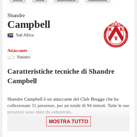
Shandre
Campbell
Sud Africa
Attaccante
Sinistro
Caratteristiche tecniche di
Shandre
Campbell
Shandre Campbell è un attaccante del Club Brugge che ha
collezionato 11 presenze, per un totale di 94 minuti. Tutte le sue
presenze sono state da subentrato.
MOSTRA TUTTO
Campbell ha giocato la sua ultima partita il 6 aprile, con il Club
Brugge: una vittoria per 4-2 contro l'Anderlecht, in cui ha
giocato solamente 3 minuti. In totale l'attaccante ha realizzato 1