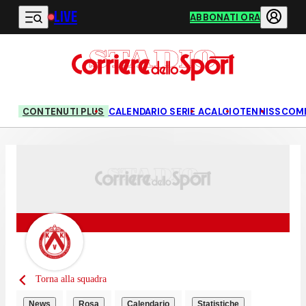
LIVE
Vai al contenuto principale
ABBONATI ORA
CONTENUTI PLUS
CALENDARIO SERIE A
CALCIO
TENNIS
SCOM
Torna alla squadra
News
Rosa
Calendario
Statistiche