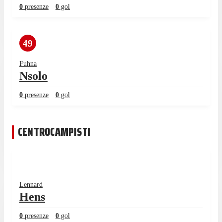
0
presenze
0
gol
49
Fuhna
Nsolo
0
presenze
0
gol
CENTROCAMPISTI
Lennard
Hens
0
presenze
0
gol