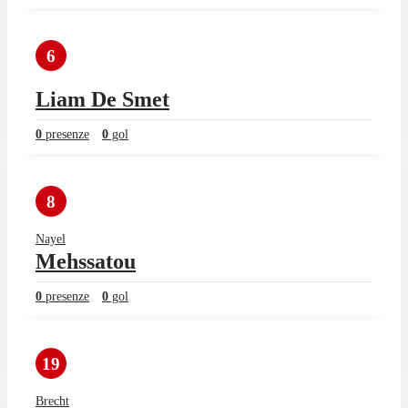
6
Liam De Smet
0
presenze
0
gol
8
Nayel
Mehssatou
0
presenze
0
gol
19
Brecht