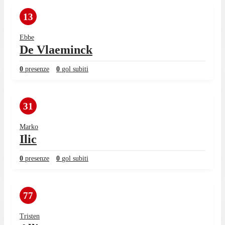
13
Ebbe
De Vlaeminck
0
presenze
0
gol subiti
31
Marko
Ilic
0
presenze
0
gol subiti
77
Tristen