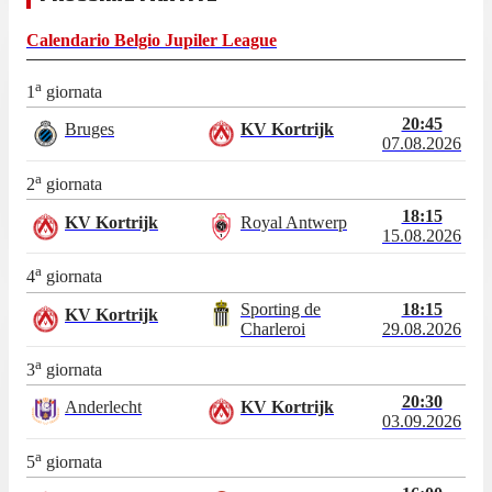
Calendario
Belgio Jupiler League
a
1
giornata
20:45
Bruges
KV Kortrijk
07.08.2026
a
2
giornata
18:15
KV Kortrijk
Royal Antwerp
15.08.2026
a
4
giornata
Sporting de
18:15
KV Kortrijk
Charleroi
29.08.2026
a
3
giornata
20:30
Anderlecht
KV Kortrijk
03.09.2026
a
5
giornata