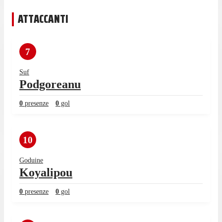
ATTACCANTI
7
Suf
Podgoreanu
0
presenze
0
gol
10
Goduine
Koyalipou
0
presenze
0
gol