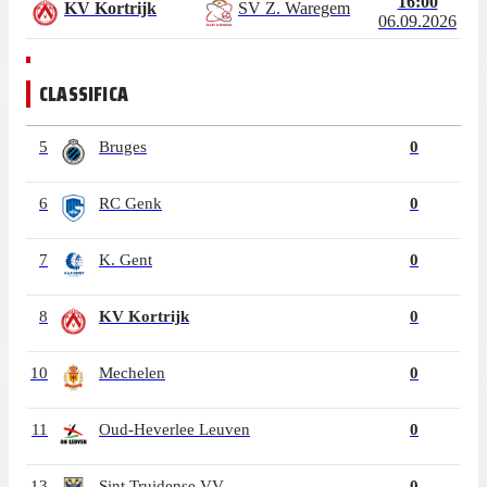
16:00
KV Kortrijk
SV Z. Waregem
06.09.2026
CLASSIFICA
5
Bruges
0
6
RC Genk
0
7
K. Gent
0
8
KV Kortrijk
0
10
Mechelen
0
11
Oud-Heverlee Leuven
0
13
Sint Truidense VV
0