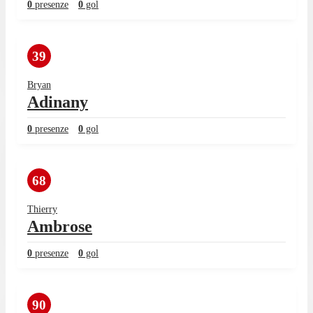
0
presenze
0
gol
39
Bryan
Adinany
0
presenze
0
gol
68
Thierry
Ambrose
0
presenze
0
gol
90