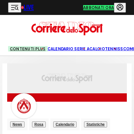
LIVE
Vai al contenuto principale
ABBONATI ORA
CONTENUTI PLUS
CALENDARIO SERIE A
CALCIO
TENNIS
SCOM
News
Rosa
Calendario
Statistiche