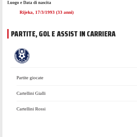
Luogo e Data di nascita
Nell'ultima stagione con Luton Town in Championship Sluga h
Rijeka
,
17/3/1993
(
33
anni)
Prima di cominciare l'esperienza con Luton Town nel luglio
PARTITE, GOL E ASSIST IN CARRIERA
Partite giocate
Cartellini Gialli
Cartellini Rossi