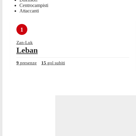
Centrocampisti
Attaccanti
1
Zan-Luk
Leban
9
presenze
15
gol subiti