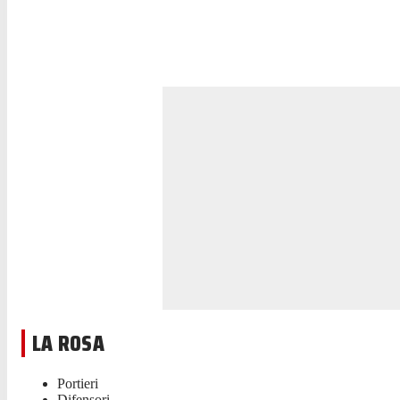
LA ROSA
Portieri
Difensori