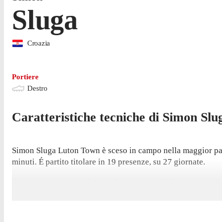
Sluga
Croazia
Portiere
Destro
Caratteristiche tecniche di
Simon
Slu
Simon Sluga Luton Town è sceso in campo nella maggior par
minuti. É partito titolare in 19 presenze, su 27 giornate.
Il portiere ha giocato la sua ultima partita il 27 novembre, 
inviolata in questa stagione.
Luton Town si trova al 10° posto in classifica, con 39 punti