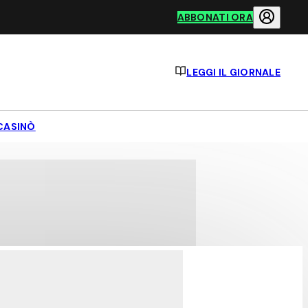
ABBONATI ORA
LEGGI IL GIORNALE
CASINÒ