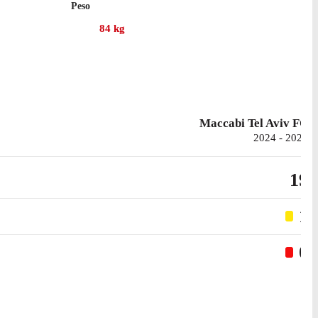
Peso
la porta inviolata.
84
kg
eka.
Maccabi Tel Aviv FC
2024 - 2025
19
1
0