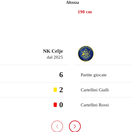
Altezza
a collezionato 39 presenze, gare in cui ha mantenuto 12 volte 
190
cm
 2019, Sluga ha collezionato 64 presenze in campionato con Rij
NK Celje
dal 2025
6
Partite giocate
2
Cartellini Gialli
0
Cartellini Rossi