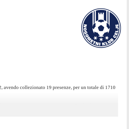
 avendo collezionato 19 presenze, per un totale di 1710
i ha giocato 90 minuti. Ha mantenuto 7 volte la porta
iocare una trasferta contro Swansea City.