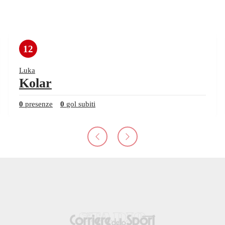
12
Luka
Kolar
0
presenze
0
gol subiti