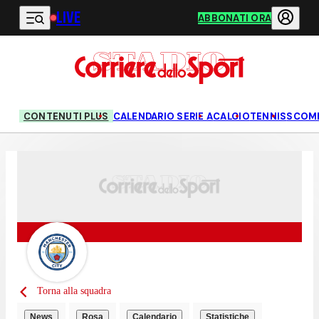
LIVE
Vai al contenuto principale
ABBONATI ORA
CONTENUTI PLUS
CALENDARIO SERIE A
CALCIO
TENNIS
SCOM
Torna alla squadra
News
Rosa
Calendario
Statistiche