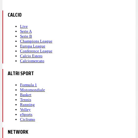
CALCIO
Live
Serie A
Serie B
Champions League
Europa League
Conference League
Calcio Estero
Calciomercato
ALTRI SPORT
Formula 1
Motomondiale
Basket
Tennis
Running
Volley
eSports
Ciclismo
NETWORK