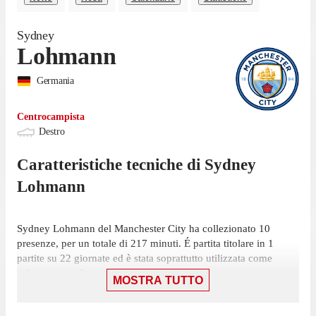
Sydney
Lohmann
Germania
Centrocampista
Destro
Caratteristiche tecniche di
Sydney
Lohmann
Sydney Lohmann del Manchester City ha collezionato 10
presenze, per un totale di 217 minuti. É partita titolare in 1
partite su 22 giornate ed è stata soprattutto utilizzata come
subentrata, in 9 occasioni.
MOSTRA TUTTO
Lohmann ha collezionato la sua ultima presenza il 16 maggio,
con Manchester City: una vittoria per 4-1 contro West Ham