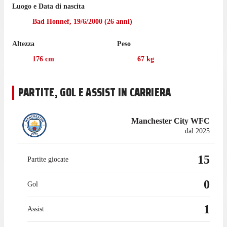
Luogo e Data di nascita
United, in cui ha giocato 45 minuti. In totale la centrocampista
ha registrato 1 assist in questo campionato.
Bad Honnef
,
19/6/2000
(
26
anni)
Lohmann ha giocato 17 partite di Frauen Bundesliga nell'ultima
Altezza
Peso
stagione con Bayern München, realizzando 2 gol e fornendo 4
assist.
176
cm
67
kg
La centrocampista è passatan a giocare con Manchester City nel
luglio 2025, mentre prima giocava con Bayern München, con
PARTITE, GOL E ASSIST IN CARRIERA
cui ha collezionato 118 presenze in campionato, con 23 gol e
15 assist.
Manchester City WFC
dal 2025
15
Partite giocate
0
Gol
1
Assist