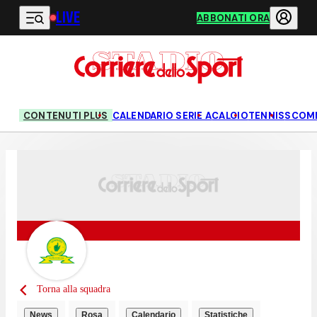
LIVE
Vai al contenuto principale
ABBONATI ORA
CONTENUTI PLUS
CALENDARIO SERIE A
CALCIO
TENNIS
SCOM
Torna alla squadra
News
Rosa
Calendario
Statistiche