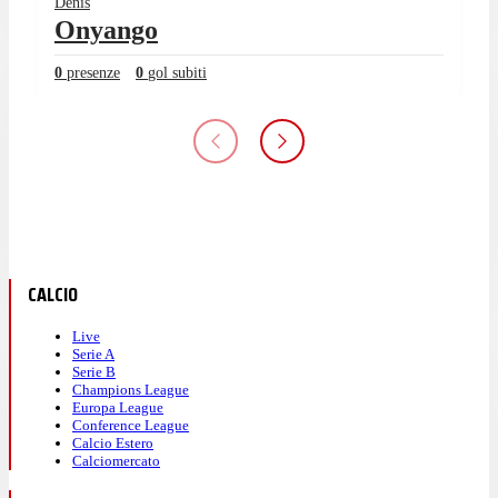
Denis
Onyango
0
presenze
0
gol subiti
CALCIO
Live
Serie A
Serie B
Champions League
Europa League
Conference League
Calcio Estero
Calciomercato