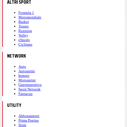
ALTRI SPORT
Formula 1
Motomondiale
Basket
Tennis
Running
Volley
eSports
Ciclismo
NETWORK
Auto
Autosprint
Inmoto
Motosprint
Guerinsportivo
Sport Network
Fantacup
UTILITY
Abbonamenti
Prima Pagina
Store