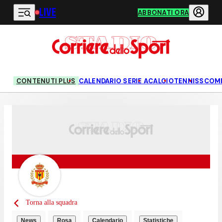
LIVE
Vai al contenuto principale
ABBONATI ORA
CONTENUTI PLUS
CALENDARIO SERIE A
CALCIO
TENNIS
SCOM
Torna alla squadra
News
Rosa
Calendario
Statistiche