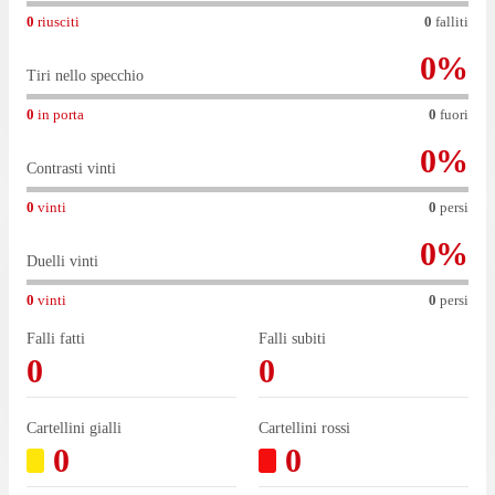
0
riusciti
0
falliti
0
%
Tiri nello specchio
0
in porta
0
fuori
0
%
Contrasti vinti
0
vinti
0
persi
0
%
Duelli vinti
0
vinti
0
persi
Falli fatti
Falli subiti
0
0
Cartellini gialli
Cartellini rossi
0
0