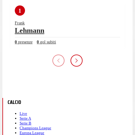
1
Frank
Lehmann
0
presenze
0
gol subiti
CALCIO
Live
Serie A
Serie B
Champions League
Europa League