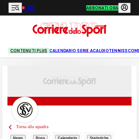
LIVE
Vai al contenuto principale
ABBONATI ORA
CONTENUTI PLUS
CALENDARIO SERIE A
CALCIO
TENNIS
SCOM
Torna alla squadra
News
Rosa
Calendario
Statistiche