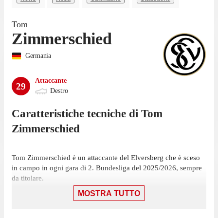
Tom
Zimmerschied
Germania
Attaccante
29
Destro
Caratteristiche tecniche di
Tom
Zimmerschied
Tom Zimmerschied è un attaccante del Elversberg che è sceso
in campo in ogni gara di 2. Bundesliga del 2025/2026, sempre
da titolare.
MOSTRA TUTTO
La sua ultima partita in 2. Bundesliga è stata il 17 maggio, con
la maglia del Elversberg contro Preußen Münster. In quella gara
ha fornito un assist vincente nella vittoria per 3-0. L'attaccante