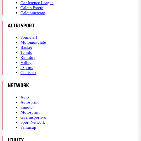
Conference League
Calcio Estero
Calciomercato
ALTRI SPORT
Formula 1
Motomondiale
Basket
Tennis
Running
Volley
eSports
Ciclismo
NETWORK
Auto
Autosprint
Inmoto
Motosprint
Guerinsportivo
Sport Network
Fantacup
UTILITY