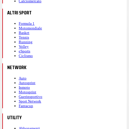
Calciomercato
ALTRI SPORT
Formula 1
Motomondiale
Basket
Tennis
Running
Volley
eSports
Ciclismo
NETWORK
Auto
Autosprint
Inmoto
Motosprint
Guerinsportivo
Sport Network
Fantacup
UTILITY
Abbonamenti