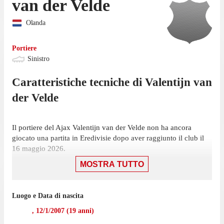
van der Velde
Olanda
Portiere
Sinistro
Caratteristiche tecniche di
Valentijn
van
der Velde
Il portiere del Ajax Valentijn van der Velde non ha ancora
giocato una partita in Eredivisie dopo aver raggiunto il club il
16 maggio 2026.
MOSTRA TUTTO
Il portiere ha iniziato la sua esperienza con l'Ajax nel maggio
2026, mentre prima giocava con Ajax II, con cui non ha
collezionato alcuna presenza in campionato.
Luogo e Data di nascita
,
12/1/2007
(
19
anni)