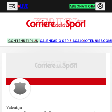
LIVE
Vai al contenuto principale
ABBONATI ORA
CONTENUTI PLUS
CALENDARIO SERIE A
CALCIO
TENNIS
SCOM
Valentijn