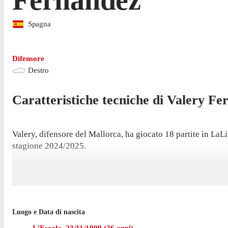
Spagna
Difensore
Destro
Caratteristiche tecniche di
Valery
Fe
Valery, difensore del Mallorca, ha giocato 18 partite in LaLi
stagione 2024/2025.
Valery ha giocato la sua ultima partita il 18 maggio, con il M
stagione.
L'ultimo gol di Valery nella competizione è arrivato nella vi
Betis il 23 settembre, con una rete nella vittoria per 2-1.
Luogo e Data di nascita