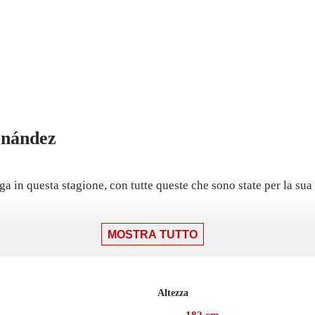
rnández
ga in questa stagione, con tutte queste che sono state per la sua
aiorca: una sconfitta per 2-1 contro il Getafe, in cui ha giocato 
MOSTRA TUTTO
ttoria per 2-1 contro il Real Valladolid, il 27 settembre. Ha ape
Altezza