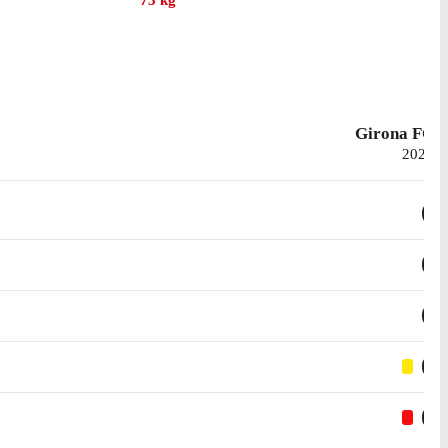
75
kg
 per cui ha collezionato 124 presenze in campionato, con 5
id all'età di 19 anni e 9 giorni. La prima presenza con la
Girona FC
2025
0
0
0
0
0