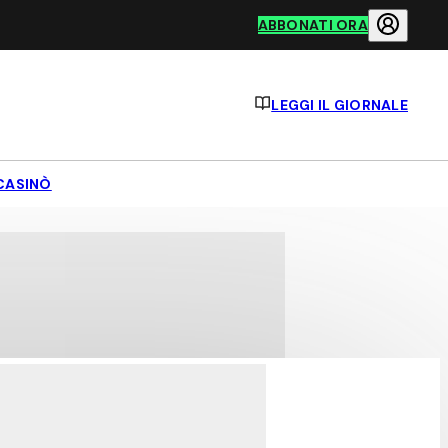
ABBONATI ORA
LEGGI IL GIORNALE
CASINÒ