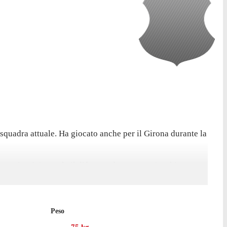
 squadra attuale. Ha giocato anche per il Girona durante la
11 minuti. In totale il difensore ha segnato 2 gol in questa
rto le sue marcature in questo campionato contro il Real
Peso