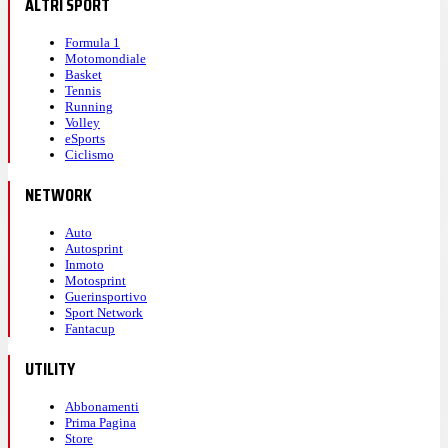
ALTRI SPORT
Formula 1
Motomondiale
Basket
Tennis
Running
Volley
eSports
Ciclismo
NETWORK
Auto
Autosprint
Inmoto
Motosprint
Guerinsportivo
Sport Network
Fantacup
UTILITY
Abbonamenti
Prima Pagina
Store