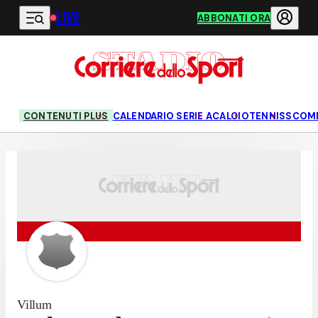
LIVE
Vai al contenuto principale
ABBONATI ORA
CONTENUTI PLUS
CALENDARIO SERIE A
CALCIO
TENNIS
SCOM
Villum